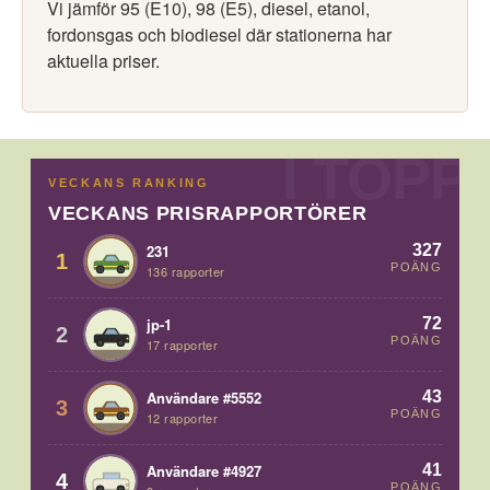
Vi jämför 95 (E10), 98 (E5), diesel, etanol,
fordonsgas och biodiesel där stationerna har
aktuella priser.
VECKANS RANKING
VECKANS PRISRAPPORTÖRER
327
231
1
POÄNG
136 rapporter
72
jp-1
2
POÄNG
17 rapporter
43
Användare #5552
3
POÄNG
12 rapporter
41
Användare #4927
4
POÄNG