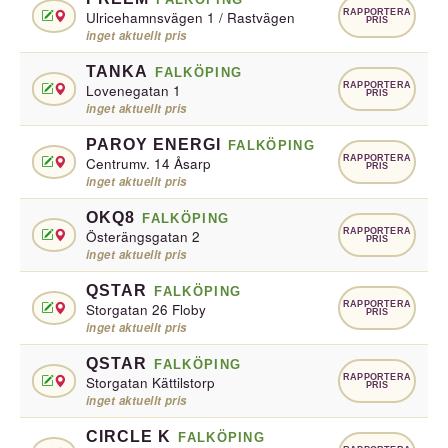
RAPPORTERA
Ulricehamnsvägen 1 / Rastvägen
PRIS
inget aktuellt pris
TANKA
FALKÖPING
RAPPORTERA
Lovenegatan 1
PRIS
inget aktuellt pris
PAROY ENERGI
FALKÖPING
RAPPORTERA
Centrumv. 14 Åsarp
PRIS
inget aktuellt pris
OKQ8
FALKÖPING
RAPPORTERA
Österängsgatan 2
PRIS
inget aktuellt pris
QSTAR
FALKÖPING
RAPPORTERA
Storgatan 26 Floby
PRIS
inget aktuellt pris
QSTAR
FALKÖPING
RAPPORTERA
Storgatan Kättilstorp
PRIS
inget aktuellt pris
CIRCLE K
FALKÖPING