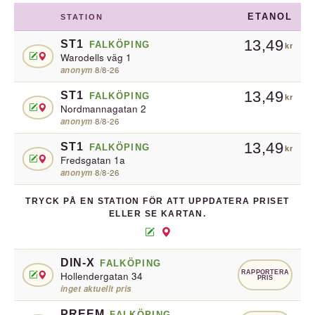
ETANOL
STATION
13,49
ST1
FALKÖPING
kr
Warodells väg 1
anonym
·
8/8-26
13,49
ST1
FALKÖPING
kr
Nordmannagatan 2
anonym
·
8/8-26
13,49
ST1
FALKÖPING
kr
Fredsgatan 1a
anonym
·
8/8-26
TRYCK PÅ EN STATION FÖR ATT UPPDATERA PRISET
ELLER SE KARTAN.
DIN-X
FALKÖPING
RAPPORTERA
Hollendergatan 34
PRIS
inget aktuellt pris
PREEM
FALKÖPING