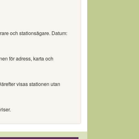
örare och stationsägare. Datum:
onen för adress, karta och
ärefter visas stationen utan
riser.