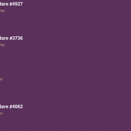
are #4927
ter
are #3736
ter
er
are #4062
er