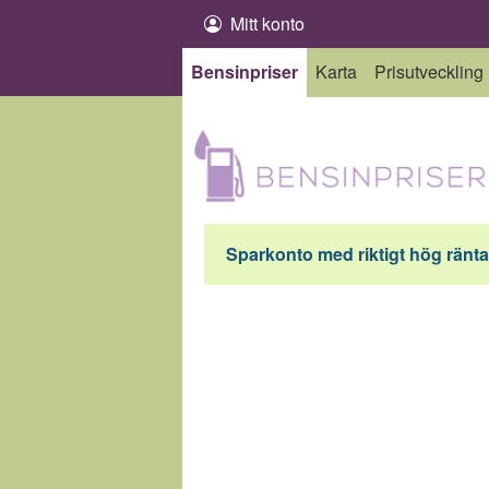
Hoppa till innehåll
Mitt konto
Bensinpriser
Karta
Prisutveckling
Sparkonto med riktigt hög ränta 