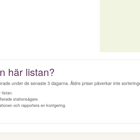
n här listan?
erade under de senaste 3 dagarna. Äldre priser påverkar inte sorterin
 listan.
fierade stationsägare.
ationen och rapportera en korrigering.