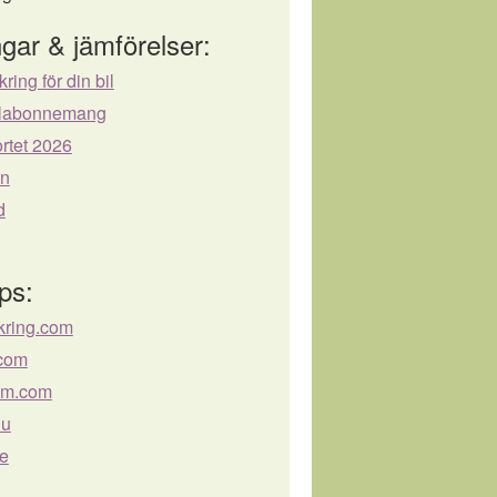
gar & jämförelser:
kring för din bil
bilabonnemang
rtet 2026
ån
d
ps:
kring.com
.com
lm.com
nu
se