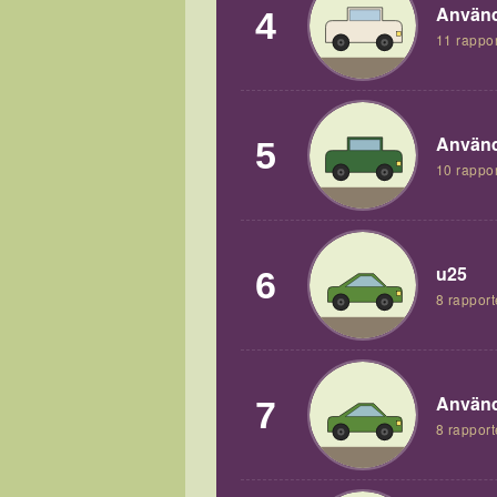
Använd
4
11 rappor
Använd
5
10 rappor
u25
6
8 rapport
Använd
7
8 rapport