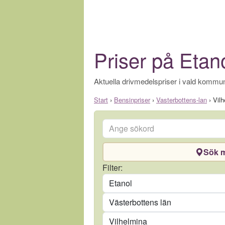
Priser på Etano
Aktuella drivmedelspriser i vald kommun
Start
›
Bensinpriser
›
Vasterbottens-lan
›
Vilh
Ange sökord
Sök m
Drivmedel
Filter:
Län
Kommun