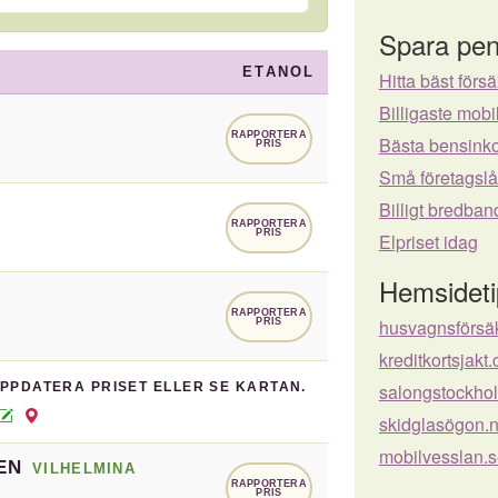
Spara pen
ETANOL
Hitta bäst försä
Billigaste mo
RAPPORTERA
Bästa bensinko
PRIS
Små företagsl
Billigt bredban
RAPPORTERA
PRIS
Elpriset idag
Hemsideti
RAPPORTERA
husvagnsförsä
PRIS
kreditkortsjakt
UPPDATERA PRISET ELLER SE KARTAN.
salongstockho
skidglasögon.
mobilvesslan.
EN
VILHELMINA
RAPPORTERA
PRIS