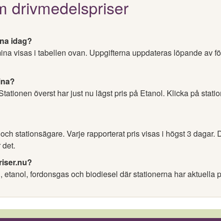
m drivmedelspriser
ina idag?
lmina visas i tabellen ovan. Uppgifterna uppdateras löpande av f
mina?
 Stationen överst har just nu lägst pris på Etanol. Klicka på stati
h stationsägare. Varje rapporterat pris visas i högst 3 dagar. D
 det.
riser.nu?
l, etanol, fordonsgas och biodiesel där stationerna har aktuella p