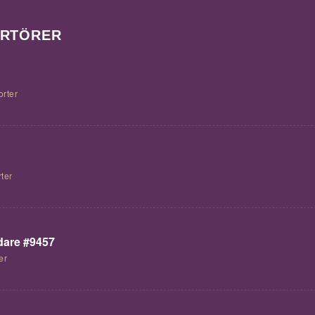
ORTÖRER
orter
ter
are #9457
er