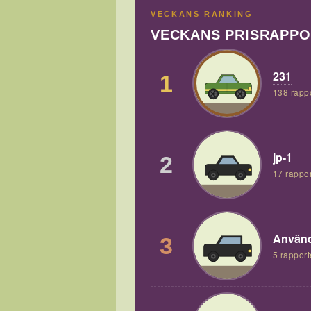
VECKANS RANKING
VECKANS PRISRAPP
231
1
138 rapp
jp-1
2
17 rappor
Använd
3
5 rapport