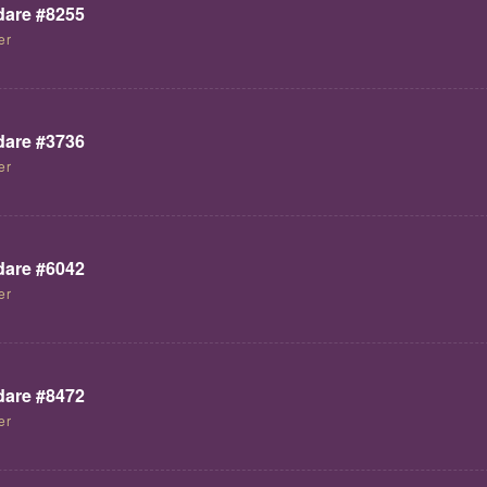
are #8255
er
are #3736
er
are #6042
er
are #8472
er