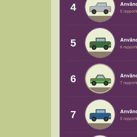
Använd
4
5 rapport
Använd
5
6 rapport
Använd
6
7 rapport
Använd
7
5 rapport