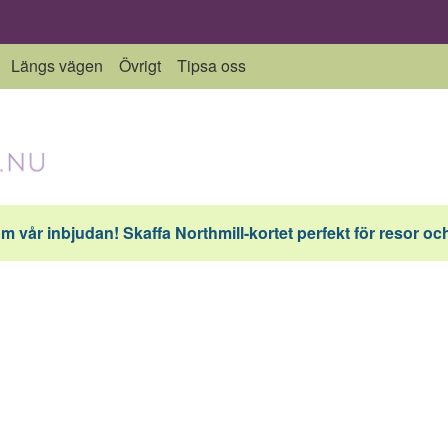
Längs vägen
Övrigt
Tipsa oss
vår inbjudan! Skaffa Northmill-kortet perfekt för resor och