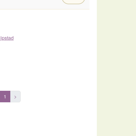
lipstad
1
>