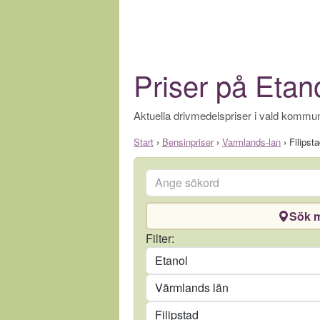
Priser på Etano
Aktuella drivmedelspriser i vald kommun
Start
›
Bensinpriser
›
Varmlands-lan
›
Filipst
Ange sökord
Sök m
Drivmedel
Filter:
Län
Kommun