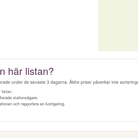
n här listan?
erade under de senaste 3 dagarna. Äldre priser påverkar inte sorterin
 listan.
fierade stationsägare.
ationen och rapportera en korrigering.