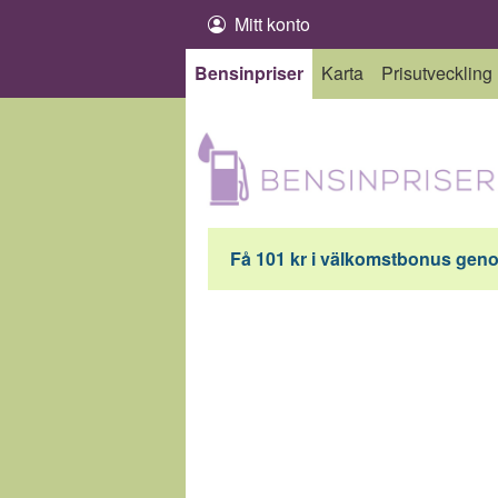
Hoppa till innehåll
Mitt konto
Bensinpriser
Karta
Prisutveckling
Få 101 kr i välkomstbonus genom 