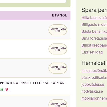
Spara pen
ETANOL
Hitta bäst försä
Billigaste mo
RAPPORTERA
Bästa bensinko
PRIS
Små företagsl
Billigt bredban
RAPPORTERA
PRIS
Elpriset idag
Hemsideti
RAPPORTERA
fritidshusförsä
PRIS
bästkreditkort.
UPPDATERA PRISET ELLER SE KARTAN.
jobbkläder.se
nödväska.se
mobilabonnema
RAPPORTERA
PRIS