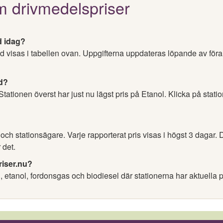
m drivmedelspriser
d idag?
tad visas i tabellen ovan. Uppgifterna uppdateras löpande av för
ad?
 Stationen överst har just nu lägst pris på Etanol. Klicka på stati
h stationsägare. Varje rapporterat pris visas i högst 3 dagar. D
 det.
riser.nu?
l, etanol, fordonsgas och biodiesel där stationerna har aktuella p