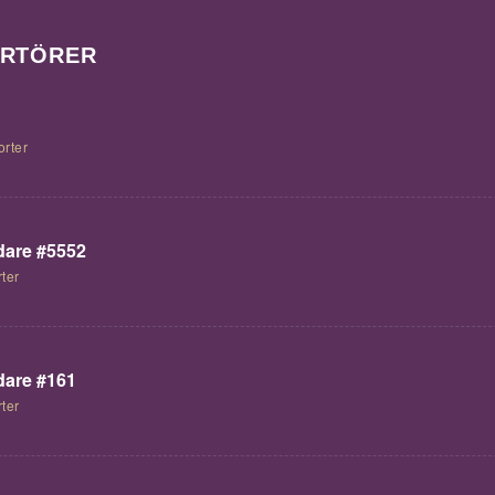
ORTÖRER
orter
are #5552
ter
are #161
ter