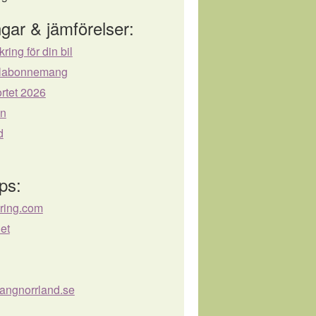
gar & jämförelser:
kring för din bil
bilabonnemang
rtet 2026
ån
d
ps:
kring.com
net
ngnorrland.se