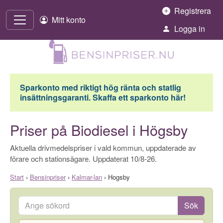
Hoppa till innehåll
Registrera
Mitt konto
Logga in
Sparkonto med riktigt hög ränta och statlig
insättningsgaranti. Skaffa ett sparkonto här!
Priser på Biodiesel i Högsby
Aktuella drivmedelspriser i vald kommun, uppdaterade av
förare och stationsägare. Uppdaterat 10/8-26.
Start
›
Bensinpriser
›
Kalmar-lan
›
Hogsby
Ange sökord
Sök