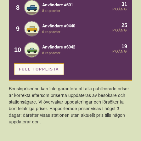
31
Användare #601
8
POÄNG
8 rapporter
25
Användare #9440
9
POÄNG
6 rapporter
19
Användare #6042
10
POÄNG
8 rapporter
FULL TOPPLISTA
Bensinpriser.nu kan inte garantera att alla publicerade priser
är korrekta eftersom priserna uppdateras av besökare och
stationsägare. Vi övervakar uppdateringar och försöker ta
bort felaktiga priser. Rapporterade priser visas i högst 3
dagar; därefter visas stationen utan aktuellt pris tills någon
uppdaterar den.