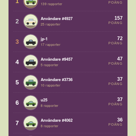
1
POÄNG
139 rapporter
157
Användare #4927
2
POÄNG
25 rapporter
72
jp-1
3
POÄNG
17 rapporter
47
Användare #9457
4
POÄNG
5 rapporter
37
Användare #3736
5
POÄNG
10 rapporter
37
u25
6
POÄNG
8 rapporter
36
Användare #4062
7
POÄNG
8 rapporter