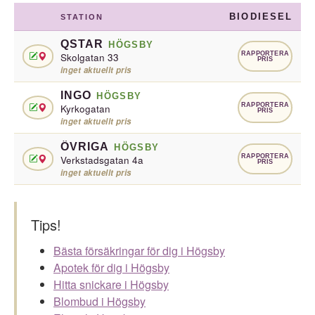
BIODIESEL
STATION
QSTAR
HÖGSBY
RAPPORTERA
Skolgatan 33
PRIS
inget aktuellt pris
INGO
HÖGSBY
RAPPORTERA
Kyrkogatan
PRIS
inget aktuellt pris
ÖVRIGA
HÖGSBY
RAPPORTERA
Verkstadsgatan 4a
PRIS
inget aktuellt pris
Tips!
Bästa försäkringar för dig i Högsby
Apotek för dig i Högsby
Hitta snickare i Högsby
Blombud i Högsby