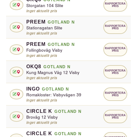
RAPPORTERA
Storgatan 104 Slite
PRIS
inget aktuellt pris
PREEM
GOTLAND N
RAPPORTERA
Stationsgatan Slite
PRIS
inget aktuellt pris
PREEM
GOTLAND N
RAPPORTERA
Follingboväg Visby
PRIS
inget aktuellt pris
OKQ8
GOTLAND N
RAPPORTERA
Kung Magnus Väg 12 Visby
PRIS
inget aktuellt pris
INGO
GOTLAND N
RAPPORTERA
Romakloster: Visbyvägen 39
PRIS
inget aktuellt pris
CIRCLE K
GOTLAND N
RAPPORTERA
Broväg 12 Visby
PRIS
inget aktuellt pris
CIRCLE K
GOTLAND N