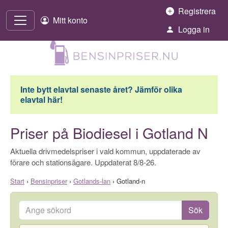
Hoppa till innehåll
Registrera
Mitt konto
Logga in
Inte bytt elavtal senaste året? Jämför olika
elavtal här!
Priser på Biodiesel i Gotland N
Aktuella drivmedelspriser i vald kommun, uppdaterade av
förare och stationsägare. Uppdaterat 8/8-26.
Start
›
Bensinpriser
›
Gotlands-lan
›
Gotland-n
Ange sökord
Sök