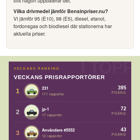
tills någon uppdaterar det.
Vilka drivmedel jämför Bensinpriser.nu?
Vi jämför 95 (E10), 98 (E5), diesel, etanol,
fordonsgas och biodiesel där stationerna har
aktuella priser.
VECKANS RANKING
VECKANS PRISRAPPORTÖRER
395
231
1
POÄNG
171 rapporter
72
jp-1
2
POÄNG
17 rapporter
43
Användare #5552
3
POÄNG
12 rapporter