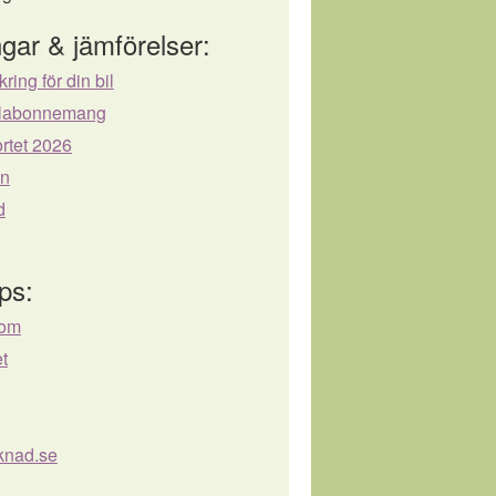
gar & jämförelser:
kring för din bil
bilabonnemang
rtet 2026
ån
d
ps:
com
et
knad.se