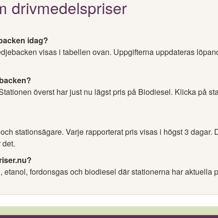
m drivmedelspriser
ebacken idag?
edjebacken visas i tabellen ovan. Uppgifterna uppdateras löpand
jebacken?
 Stationen överst har just nu lägst pris på Biodiesel. Klicka på st
h stationsägare. Varje rapporterat pris visas i högst 3 dagar. D
 det.
riser.nu?
l, etanol, fordonsgas och biodiesel där stationerna har aktuella p