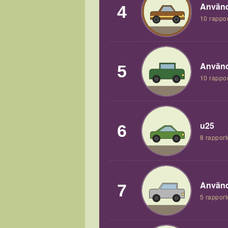
Använd
4
10 rappor
Använd
5
10 rappor
u25
6
8 rapport
Använd
7
5 rapport