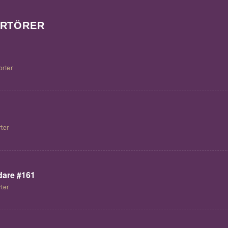
ORTÖRER
orter
ter
are #161
ter