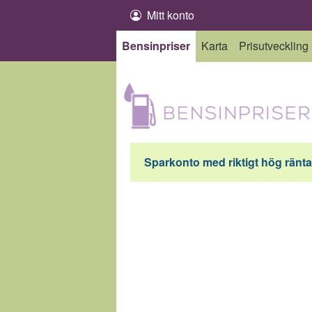
Hoppa till innehåll
Mitt konto
Bensinpriser
Karta
Prisutveckling
Sparkonto med riktigt hög ränta 