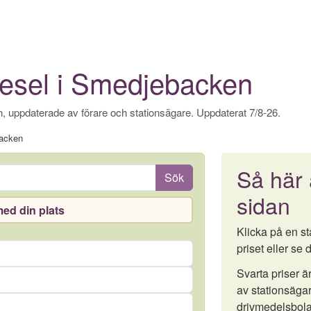
iesel i Smedjebacken
, uppdaterade av förare och stationsägare. Uppdaterat 7/8-26.
acken
Så här
Sök
sidan
ed din plats
Klicka på en sta
priset eller se d
Svarta priser 
av stationsägar
drivmedelsbola