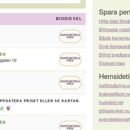
Spara pen
BIODIESEL
Hitta bäst försä
Billigaste mo
RAPPORTERA
Bästa bensinko
PRIS
Små företagsl
Billigt bredban
EN
RAPPORTERA
Ågatan 10
PRIS
Elpriset idag
Hemsideti
RAPPORTERA
helförsäkring.
PRIS
brakreditkort.n
UPPDATERA PRISET ELLER SE KARTAN.
hudvård.net
billigelcykel.nu
svensktelemar
EN
RAPPORTERA
PRIS