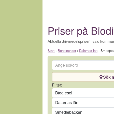
Priser på Biod
Aktuella drivmedelspriser i vald kommun
Start
›
Bensinpriser
›
Dalarnas-lan
›
Smedjeb
Ange sökord
Sök m
Drivmedel
Filter:
Län
Kommun