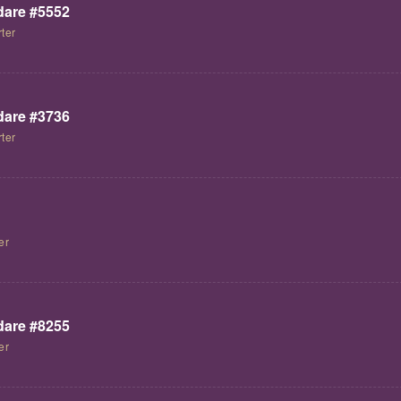
are #5552
ter
are #3736
ter
er
are #8255
er