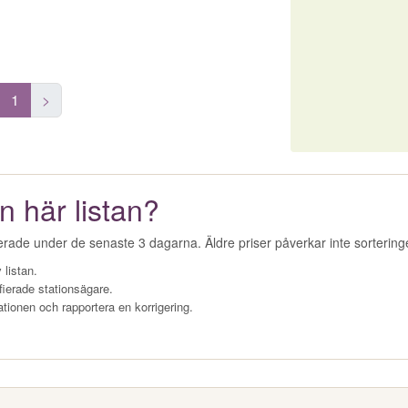
1
>
n här listan?
erade under de senaste 3 dagarna. Äldre priser påverkar inte sorterin
 listan.
fierade stationsägare.
ationen och rapportera en korrigering.