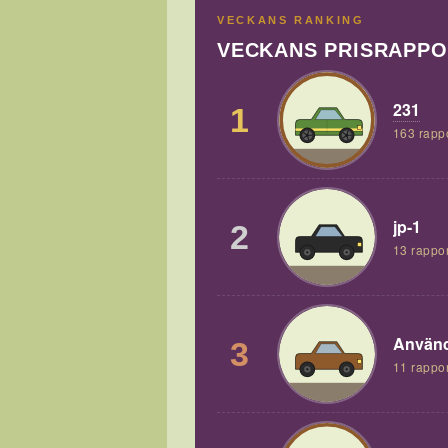
VECKANS RANKING
VECKANS PRISRAPP
231
1
163 rapp
jp-1
2
13 rappor
Använd
3
11 rappor