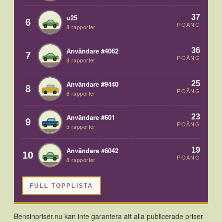
37
u25
6
POÄNG
8 rapporter
36
Användare #4062
7
POÄNG
8 rapporter
25
Användare #9440
8
POÄNG
6 rapporter
23
Användare #601
9
POÄNG
5 rapporter
19
Användare #6042
10
POÄNG
8 rapporter
FULL TOPPLISTA
Bensinpriser.nu kan inte garantera att alla publicerade priser