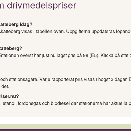
m drivmedelspriser
katteberg idag?
nskatteberg visas i tabellen ovan. Uppgifterna uppdateras löpand
skatteberg?
 Stationen överst har just nu lägst pris på 98 (E5). Klicka på stat
h stationsägare. Varje rapporterat pris visas i högst 3 dagar. D
 det.
riser.nu?
l, etanol, fordonsgas och biodiesel där stationerna har aktuella p