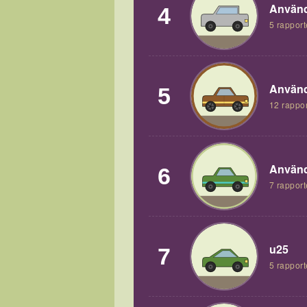
Använd
4
5 rapport
Använd
5
12 rappor
Använd
6
7 rapport
u25
7
5 rapport