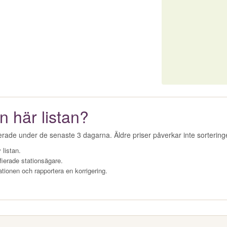
n här listan?
erade under de senaste 3 dagarna. Äldre priser påverkar inte sorterin
 listan.
fierade stationsägare.
ationen och rapportera en korrigering.