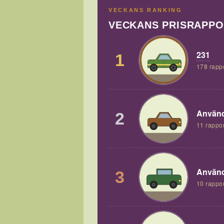
VECKANS RANKING
VECKANS PRISRAPP
231
1
178 rapp
Använd
2
11 rappor
Använd
3
10 rappor