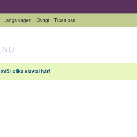
Längs vägen
Övrigt
Tipsa oss
ämför olika elavtal här!