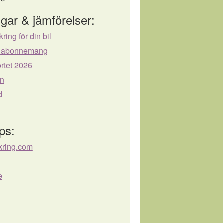
gar & jämförelser:
kring för din bil
bilabonnemang
rtet 2026
ån
d
ps:
äkring.com
m
e
u