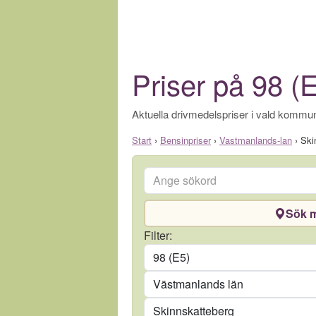
Priser på 98 (
Aktuella drivmedelspriser i vald kommun
Start
›
Bensinpriser
›
Vastmanlands-lan
›
Ski
Ange sökord
Sök m
Drivmedel
Filter:
Län
Kommun