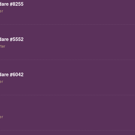
are #8255
er
are #5552
ter
are #6042
er
er