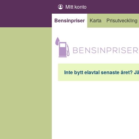
Hoppa till innehåll
Mitt konto
Bensinpriser
Karta
Prisutveckling
Inte bytt elavtal senaste året? J