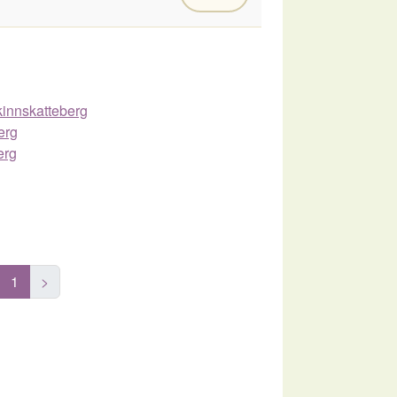
Skinnskatteberg
erg
erg
1
>