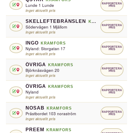
RAPPORTERA
Lunde 1 Lunde
PRIS
inget aktuellt pris
SKELLEFTEBRÄNSLEN
KRAMFORS
RAPPORTERA
Södervägen 1 Mjällom
PRIS
inget aktuellt pris
INGO
KRAMFORS
RAPPORTERA
Nyland: Storgatan 17
PRIS
inget aktuellt pris
ÖVRIGA
KRAMFORS
RAPPORTERA
Björknäsvägen 20
PRIS
inget aktuellt pris
ÖVRIGA
KRAMFORS
RAPPORTERA
Nyland
PRIS
inget aktuellt pris
NOSAB
KRAMFORS
RAPPORTERA
Prästbordet 103 noraström
PRIS
inget aktuellt pris
PREEM
KRAMFORS