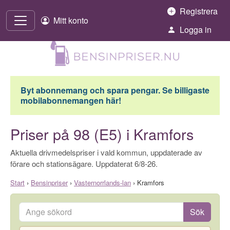
Hoppa till innehåll
Registrera
Mitt konto
Logga in
Byt abonnemang och spara pengar. Se billigaste
mobilabonnemangen här!
Priser på 98 (E5) i Kramfors
Aktuella drivmedelspriser i vald kommun, uppdaterade av
förare och stationsägare. Uppdaterat 6/8-26.
Start
›
Bensinpriser
›
Vasternorrlands-lan
›
Kramfors
Ange sökord
Sök