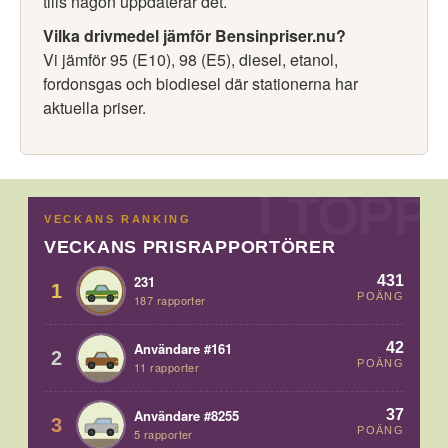
tills någon uppdaterar det.
Vilka drivmedel jämför Bensinpriser.nu?
Vi jämför 95 (E10), 98 (E5), diesel, etanol,
fordonsgas och biodiesel där stationerna har
aktuella priser.
VECKANS RANKING
VECKANS PRISRAPPORTÖRER
431
231
1
POÄNG
187 rapporter
42
Användare #161
2
POÄNG
11 rapporter
37
Användare #8255
3
POÄNG
5 rapporter