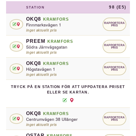
98 (E5)
STATION
OKQ8
KRAMFORS
RAPPORTERA
Finnmarksvägen 1
PRIS
inget aktuellt pris
PREEM
KRAMFORS
RAPPORTERA
Södra Järnvägsgatan
PRIS
inget aktuellt pris
OKQ8
KRAMFORS
RAPPORTERA
Högstavägen 1
PRIS
inget aktuellt pris
TRYCK PÅ EN STATION FÖR ATT UPPDATERA PRISET
ELLER SE KARTAN.
OKQ8
KRAMFORS
RAPPORTERA
Centrumvägen 38 Ullånger
PRIS
inget aktuellt pris
QSTAR
KRAMFORS