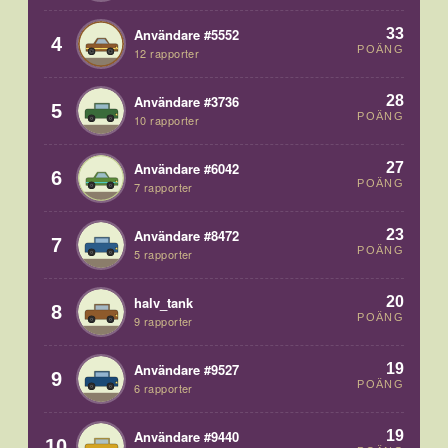
33
Användare #5552
4
POÄNG
12 rapporter
28
Användare #3736
5
POÄNG
10 rapporter
27
Användare #6042
6
POÄNG
7 rapporter
23
Användare #8472
7
POÄNG
5 rapporter
20
halv_tank
8
POÄNG
9 rapporter
19
Användare #9527
9
POÄNG
6 rapporter
19
Användare #9440
10