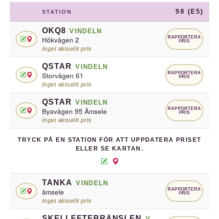
98 (E5)
STATION
OKQ8
VINDELN
RAPPORTERA
Hökvägen 2
PRIS
inget aktuellt pris
QSTAR
VINDELN
RAPPORTERA
Storvägen 61
PRIS
inget aktuellt pris
QSTAR
VINDELN
RAPPORTERA
Byavägen 95 Åmsele
PRIS
inget aktuellt pris
TRYCK PÅ EN STATION FÖR ATT UPPDATERA PRISET
ELLER SE KARTAN.
TANKA
VINDELN
RAPPORTERA
åmsele
PRIS
inget aktuellt pris
SKELLEFTEBRÄNSLEN
VINDELN