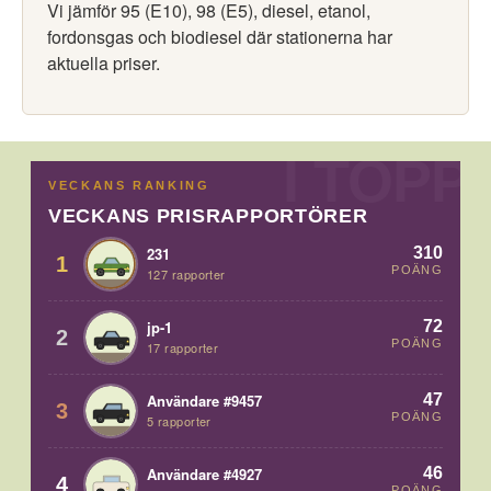
Vi jämför 95 (E10), 98 (E5), diesel, etanol,
fordonsgas och biodiesel där stationerna har
aktuella priser.
VECKANS RANKING
VECKANS PRISRAPPORTÖRER
310
231
1
POÄNG
127 rapporter
72
jp-1
2
POÄNG
17 rapporter
47
Användare #9457
3
POÄNG
5 rapporter
46
Användare #4927
4
POÄNG