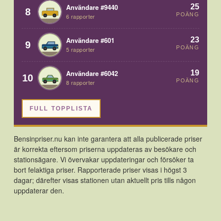
25
Användare #9440
8
POÄNG
6 rapporter
23
Användare #601
9
POÄNG
5 rapporter
19
Användare #6042
10
POÄNG
8 rapporter
FULL TOPPLISTA
Bensinpriser.nu kan inte garantera att alla publicerade priser
är korrekta eftersom priserna uppdateras av besökare och
stationsägare. Vi övervakar uppdateringar och försöker ta
bort felaktiga priser. Rapporterade priser visas i högst 3
dagar; därefter visas stationen utan aktuellt pris tills någon
uppdaterar den.