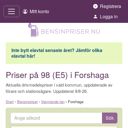
Hoppa till innehåll
Registrera
Mitt konto
Logga in
Inte bytt elavtal senaste året? Jämför olika
elavtal här!
Priser på 98 (E5) i Forshaga
Aktuella drivmedelspriser i vald kommun, uppdaterade av
förare och stationsägare. Uppdaterat 9/8-26.
Start
›
Bensinpriser
›
Varmlands-lan
›
Forshaga
Ange sökord
Sök