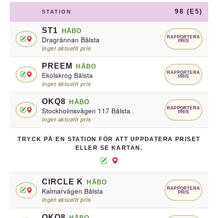
98 (E5)
STATION
ST1
HÅBO
RAPPORTERA
Dragrännan Bålsta
PRIS
inget aktuellt pris
PREEM
HÅBO
RAPPORTERA
Ekolskrog Bålsta
PRIS
inget aktuellt pris
OKQ8
HÅBO
RAPPORTERA
Stockholmsvägen 117 Bålsta
PRIS
inget aktuellt pris
TRYCK PÅ EN STATION FÖR ATT UPPDATERA PRISET
ELLER SE KARTAN.
CIRCLE K
HÅBO
RAPPORTERA
Kalmarvägen Bålsta
PRIS
inget aktuellt pris
OKQ8
HÅBO