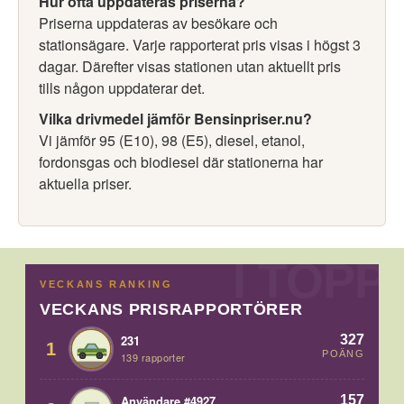
Hur ofta uppdateras priserna?
Priserna uppdateras av besökare och
stationsägare. Varje rapporterat pris visas i högst 3
dagar. Därefter visas stationen utan aktuellt pris
tills någon uppdaterar det.
Vilka drivmedel jämför Bensinpriser.nu?
Vi jämför 95 (E10), 98 (E5), diesel, etanol,
fordonsgas och biodiesel där stationerna har
aktuella priser.
VECKANS RANKING
VECKANS PRISRAPPORTÖRER
327
231
1
POÄNG
139 rapporter
157
Användare #4927