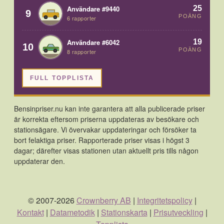
25
Användare #9440
9
POÄNG
6 rapporter
19
Användare #6042
10
POÄNG
8 rapporter
FULL TOPPLISTA
Bensinpriser.nu kan inte garantera att alla publicerade priser
är korrekta eftersom priserna uppdateras av besökare och
stationsägare. Vi övervakar uppdateringar och försöker ta
bort felaktiga priser. Rapporterade priser visas i högst 3
dagar; därefter visas stationen utan aktuellt pris tills någon
uppdaterar den.
© 2007-2026
Crownberry AB
|
Integritetspolicy
|
Kontakt
|
Datametodik
|
Stationskarta
|
Prisutveckling
|