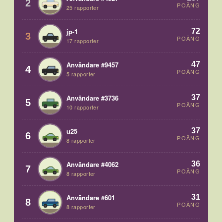
2
POÄNG
25 rapporter
72
jp-1
3
POÄNG
17 rapporter
47
Användare #9457
4
POÄNG
5 rapporter
37
Användare #3736
5
POÄNG
10 rapporter
37
u25
6
POÄNG
8 rapporter
36
Användare #4062
7
POÄNG
8 rapporter
31
Användare #601
8
POÄNG
8 rapporter