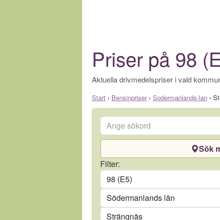
Priser på 98 (
Aktuella drivmedelspriser i vald kommun
Start
›
Bensinpriser
›
Sodermanlands-lan
›
St
Ange sökord
Sök m
Drivmedel
Filter:
Län
Kommun