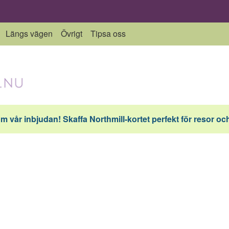
Längs vägen
Övrigt
Tipsa oss
vår inbjudan! Skaffa Northmill-kortet perfekt för resor och