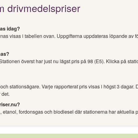
m drivmedelspriser
nas idag?
ngnas visas i tabellen ovan. Uppgifterna uppdateras löpande av 
gnas?
 Stationen överst har just nu lägst pris på 98 (E5). Klicka på stat
h stationsägare. Varje rapporterat pris visas i högst 3 dagar. D
 det.
riser.nu?
l, etanol, fordonsgas och biodiesel där stationerna har aktuella p