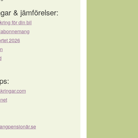
gar & jämförelser:
kring för din bil
bilabonnemang
rtet 2026
ån
d
ps:
äkringar.com
.net
angpensionär.se