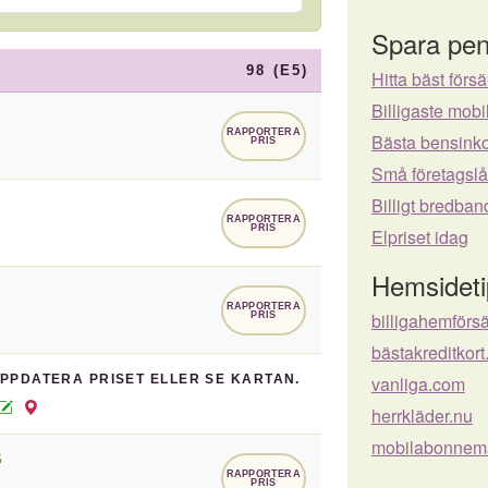
Spara pen
98 (E5)
Hitta bäst försä
Billigaste mo
RAPPORTERA
Bästa bensinko
PRIS
Små företagsl
Billigt bredban
RAPPORTERA
PRIS
Elpriset idag
Hemsideti
RAPPORTERA
billigahemförs
PRIS
bästakreditkort
UPPDATERA PRISET ELLER SE KARTAN.
vanliga.com
herrkläder.nu
mobilabonnem
S
RAPPORTERA
PRIS