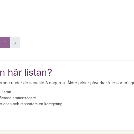
1
>
n här listan?
erade under de senaste 3 dagarna. Äldre priser påverkar inte sorterin
 listan.
fierade stationsägare.
ationen och rapportera en korrigering.