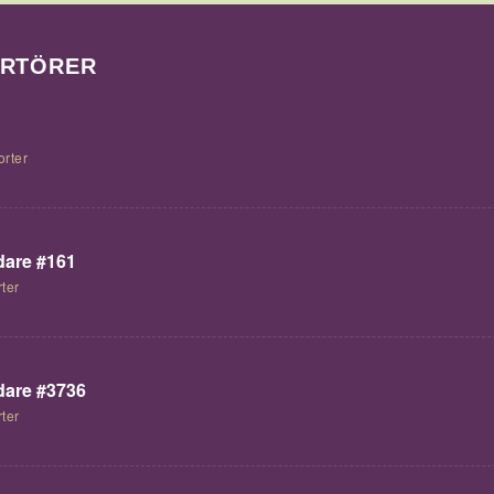
ORTÖRER
orter
are #161
ter
are #3736
ter