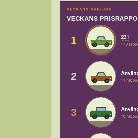
VECKANS RANKING
VECKANS PRISRAPP
231
1
178 rapp
Använd
2
11 rappor
Använd
3
10 rappor