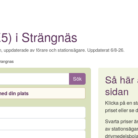
E5) i Strängnäs
, uppdaterade av förare och stationsägare. Uppdaterat 6/8-26.
rangnas
Så här
Sök
sidan
ed din plats
Klicka på en sta
priset eller se d
Svarta priser 
av stationsägar
drivmedelsbola