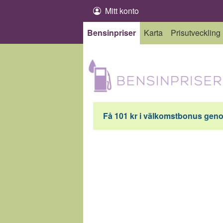
Hoppa till innehåll
Mitt konto
Bensinpriser
Karta
Prisutveckling
Få 101 kr i välkomstbonus genom 