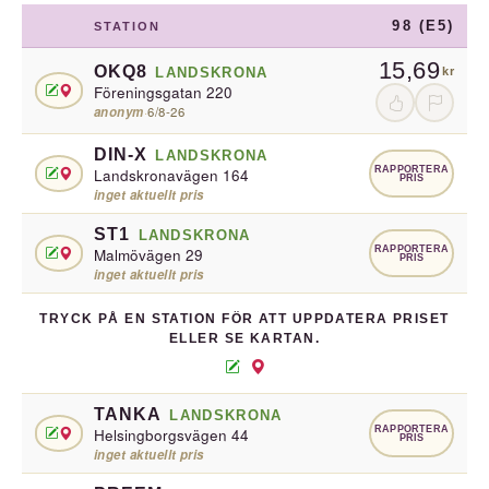
98 (E5)
STATION
15,69
OKQ8
LANDSKRONA
kr
Föreningsgatan 220
anonym
·
6/8-26
DIN-X
LANDSKRONA
RAPPORTERA
Landskronavägen 164
PRIS
inget aktuellt pris
ST1
LANDSKRONA
RAPPORTERA
Malmövägen 29
PRIS
inget aktuellt pris
TRYCK PÅ EN STATION FÖR ATT UPPDATERA PRISET
ELLER SE KARTAN.
TANKA
LANDSKRONA
RAPPORTERA
Helsingborgsvägen 44
PRIS
inget aktuellt pris