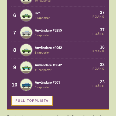
10 rapporter
37
u25
6
POÄNG
8 rapporter
37
Användare #8255
7
POÄNG
5 rapporter
36
Användare #4062
8
POÄNG
8 rapporter
33
Användare #6042
9
POÄNG
11 rapporter
23
Användare #601
10
POÄNG
5 rapporter
FULL TOPPLISTA