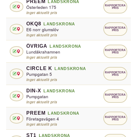
PREEM
LANDSKRONA
RAPPORTERA
Österleden 175
PRIS
inget aktuellt pris
OKQ8
LANDSKRONA
RAPPORTERA
E6 norr glumslöv
PRIS
inget aktuellt pris
ÖVRIGA
LANDSKRONA
RAPPORTERA
Lundåkrahamnen
PRIS
inget aktuellt pris
CIRCLE K
LANDSKRONA
RAPPORTERA
Pumpgatan 5
PRIS
inget aktuellt pris
DIN-X
LANDSKRONA
RAPPORTERA
Pumpgatan
PRIS
inget aktuellt pris
PREEM
LANDSKRONA
RAPPORTERA
Företagsvägen 4
PRIS
inget aktuellt pris
ST1
LANDSKRONA