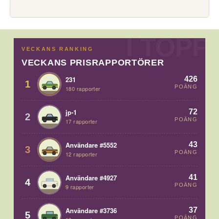
VECKANS RANKING
VECKANS PRISRAPPORTÖRER
426
231
1
POÄNG
180 rapporter
72
jp-1
2
POÄNG
17 rapporter
43
Användare #5552
3
POÄNG
12 rapporter
41
Användare #4927
4
POÄNG
9 rapporter
37
Användare #3736
5
POÄNG