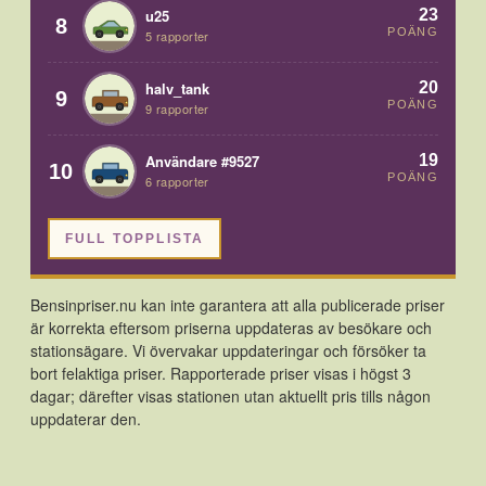
23
u25
8
POÄNG
5 rapporter
20
halv_tank
9
POÄNG
9 rapporter
19
Användare #9527
10
POÄNG
6 rapporter
FULL TOPPLISTA
Bensinpriser.nu kan inte garantera att alla publicerade priser
är korrekta eftersom priserna uppdateras av besökare och
stationsägare. Vi övervakar uppdateringar och försöker ta
bort felaktiga priser. Rapporterade priser visas i högst 3
dagar; därefter visas stationen utan aktuellt pris tills någon
uppdaterar den.