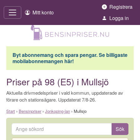
Hoppa till innehåll
Registrera
Mitt konto
Logga in
Byt abonnemang och spara pengar. Se billigaste
mobilabonnemangen här!
Priser på 98 (E5) i Mullsjö
Aktuella drivmedelspriser i vald kommun, uppdaterade av
förare och stationsägare. Uppdaterat 7/8-26.
Start
›
Bensinpriser
›
Jonkoping-lan
›
Mullsjo
Ange sökord
Sök