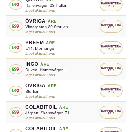
RAPPORTERA
Hallenvägen 29 Hallen
PRIS
inget aktuellt pris
ÖVRIGA
ÅRE
RAPPORTERA
Vintergatan 20 Storlien
PRIS
inget aktuellt pris
PREEM
ÅRE
RAPPORTERA
E14, Björnänge
PRIS
inget aktuellt pris
INGO
ÅRE
RAPPORTERA
Duved: Hamrevägen 1
PRIS
inget aktuellt pris
ÖVRIGA
ÅRE
RAPPORTERA
Storlien
PRIS
inget aktuellt pris
COLABITOIL
ÅRE
RAPPORTERA
Järpen: Skansvägen 71
PRIS
inget aktuellt pris
COLABITOIL
ÅRE