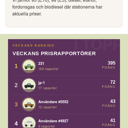
fordonsgas och biodiesel där stationerna har
aktuella priser.
VECKANS RANKING
VECKANS PRISRAPPORTÖRER
395
231
1
POÄNG
169 rapporter
72
jp-1
2
POÄNG
17 rapporter
43
Användare #5552
3
POÄNG
12 rapporter
41
Användare #4927
4
POÄNG
9 rapporter