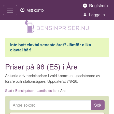
Hoppa till innehåll
Registrera
Mitt konto
Logga in
Inte bytt elavtal senaste året? Jämför olika
elavtal här!
Priser på 98 (E5) i Åre
Aktuella drivmedelspriser i vald kommun, uppdaterade av
förare och stationsägare. Uppdaterat 7/8-26.
Start
›
Bensinpriser
›
Jamtlands-lan
›
Are
Ange sökord
Sök