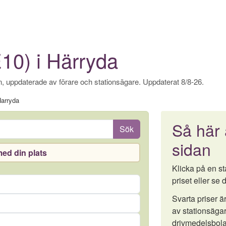
E10) i Härryda
, uppdaterade av förare och stationsägare. Uppdaterat 8/8-26.
arryda
Så här
Sök
sidan
ed din plats
Klicka på en sta
priset eller se d
Svarta priser 
av stationsägar
drivmedelsbola