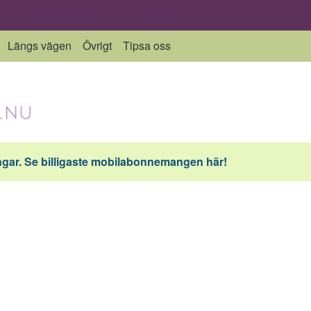
Längs vägen
Övrigt
Tipsa oss
ar. Se billigaste mobilabonnemangen här!