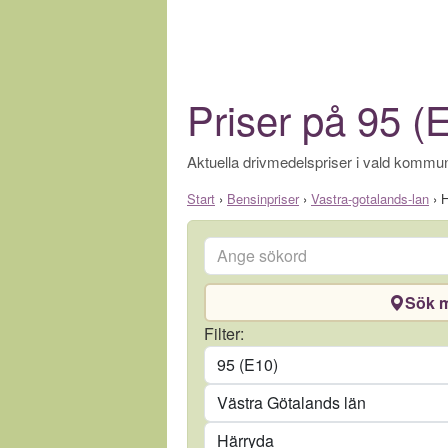
Priser på 95 (
Aktuella drivmedelspriser i vald kommun
Start
›
Bensinpriser
›
Vastra-gotalands-lan
›
H
Ange sökord
Sök m
Drivmedel
Filter:
Län
Kommun