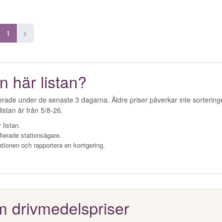
1
>
n här listan?
erade under de senaste 3 dagarna. Äldre priser påverkar inte sorterin
istan är från 5/8-26.
 listan.
fierade stationsägare.
ationen och rapportera en korrigering.
m drivmedelspriser