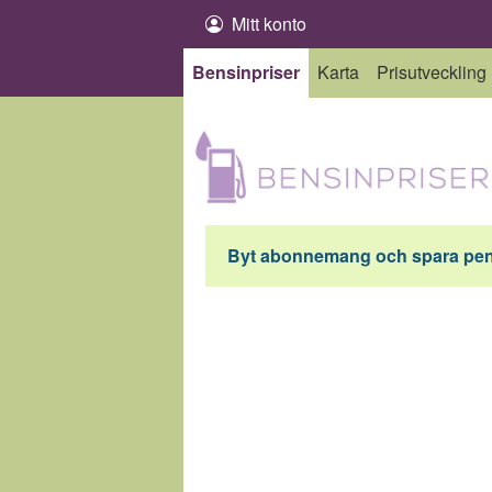
Hoppa till innehåll
Mitt konto
Bensinpriser
Karta
Prisutveckling
Byt abonnemang och spara peng