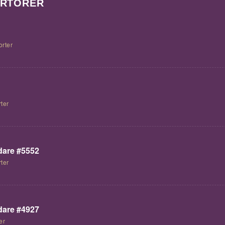
ORTÖRER
orter
ter
are #5552
ter
are #4927
er