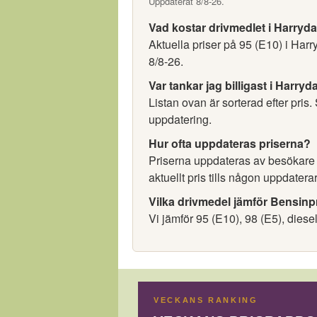
Uppdaterat 8/8-26.
Vad kostar drivmedlet i Harryd
Aktuella priser på 95 (E10) i Har
8/8-26.
Var tankar jag billigast i Harryd
Listan ovan är sorterad efter pris.
uppdatering.
Hur ofta uppdateras priserna?
Priserna uppdateras av besökare oc
aktuellt pris tills någon uppdaterar
Vilka drivmedel jämför Bensinp
Vi jämför 95 (E10), 98 (E5), diese
VECKANS RANKING