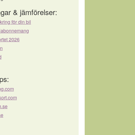
gar & jämförelser:
kring för din bil
bilabonnemang
rtet 2026
ån
d
ps:
ng.com
tkort.com
n.se
se