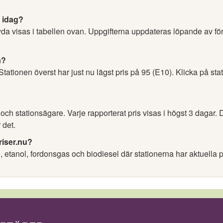
a idag?
ryda visas i tabellen ovan. Uppgifterna uppdateras löpande av f
a?
 Stationen överst har just nu lägst pris på 95 (E10). Klicka på sta
h stationsägare. Varje rapporterat pris visas i högst 3 dagar. D
 det.
riser.nu?
l, etanol, fordonsgas och biodiesel där stationerna har aktuella p