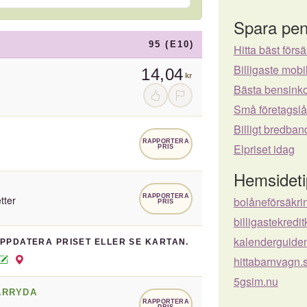
Spara pen
95 (E10)
Hitta bäst försä
Billigaste mo
14,04
kr
Bästa bensinko
Små företagsl
Billigt bredban
RAPPORTERA
Elpriset idag
PRIS
Hemsideti
RAPPORTERA
tter
bolåneförsäkri
PRIS
billigastekredi
kalenderguide
UPPDATERA PRISET ELLER SE KARTAN.
hittabarnvagn.
5gsim.nu
ÄRRYDA
RAPPORTERA
PRIS