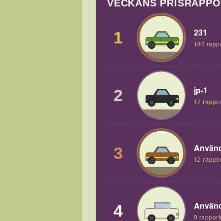
VECKANS PRISRAPP
231
1
180 rapp
jp-1
2
17 rappor
Använd
3
12 rappor
Använd
4
9 rapport