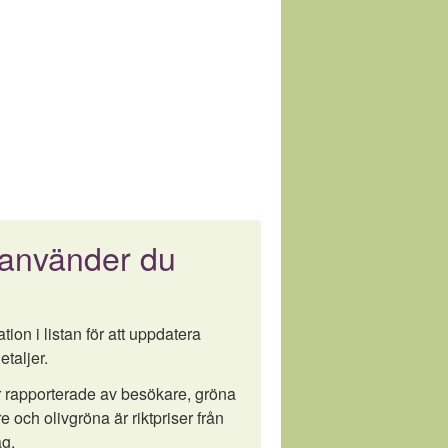
 använder du
tion i listan för att uppdatera
etaljer.
är rapporterade av besökare, gröna
e och olivgröna är riktpriser från
g.