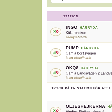
STATION
INGO
HÄRRYDA
Källarbacken
anonym
·
5/8-26
PUMP
HÄRRYDA
Gamla boråsvägen
inget aktuellt pris
OKQ8
HÄRRYDA
Gamla Landsvägen 2 Landve
inget aktuellt pris
TRYCK PÅ EN STATION FÖR ATT 
OLJESHEJKERNA
H
Hindås: Stationsvägen 2