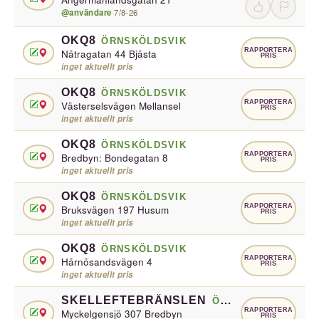
@användare
·
7/8-26
OKQ8
ÖRNSKÖLDSVIK
RAPPORTERA
Nätragatan 44 Bjästa
PRIS
inget aktuellt pris
OKQ8
ÖRNSKÖLDSVIK
RAPPORTERA
Västerselsvägen Mellansel
PRIS
inget aktuellt pris
OKQ8
ÖRNSKÖLDSVIK
RAPPORTERA
Bredbyn: Bondegatan 8
PRIS
inget aktuellt pris
OKQ8
ÖRNSKÖLDSVIK
RAPPORTERA
Bruksvägen 197 Husum
PRIS
inget aktuellt pris
OKQ8
ÖRNSKÖLDSVIK
RAPPORTERA
Härnösandsvägen 4
PRIS
inget aktuellt pris
SKELLEFTEBRÄNSLEN
ÖRNSKÖLDSVIK
RAPPORTERA
Myckelgensjö 307 Bredbyn
PRIS