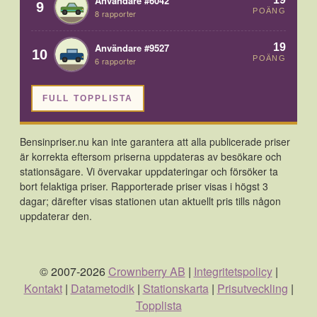
Användare #6042
9
POÄNG
8 rapporter
19
Användare #9527
10
POÄNG
6 rapporter
FULL TOPPLISTA
Bensinpriser.nu kan inte garantera att alla publicerade priser
är korrekta eftersom priserna uppdateras av besökare och
stationsägare. Vi övervakar uppdateringar och försöker ta
bort felaktiga priser. Rapporterade priser visas i högst 3
dagar; därefter visas stationen utan aktuellt pris tills någon
uppdaterar den.
© 2007-2026
Crownberry AB
|
Integritetspolicy
|
Kontakt
|
Datametodik
|
Stationskarta
|
Prisutveckling
|
Topplista