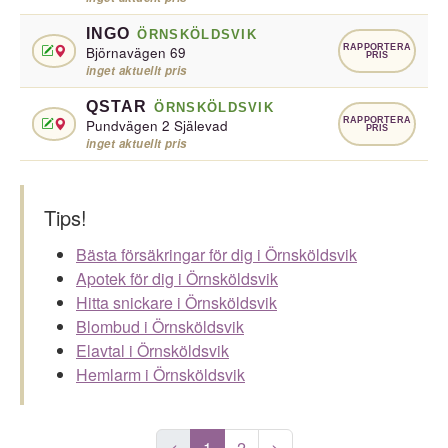
INGO
ÖRNSKÖLDSVIK
RAPPORTERA
Björnavägen 69
PRIS
inget aktuellt pris
QSTAR
ÖRNSKÖLDSVIK
RAPPORTERA
Pundvägen 2 Själevad
PRIS
inget aktuellt pris
Tips!
Bästa försäkringar för dig i Örnsköldsvik
Apotek för dig i Örnsköldsvik
Hitta snickare i Örnsköldsvik
Blombud i Örnsköldsvik
Elavtal i Örnsköldsvik
Hemlarm i Örnsköldsvik
<
1
2
>