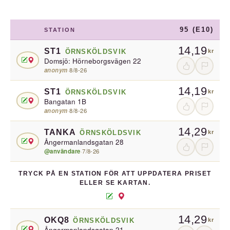
95 (E10)
STATION
14,19
ST1
ÖRNSKÖLDSVIK
kr
Domsjö: Hörneborgsvägen 22
anonym
·
8/8-26
14,19
ST1
ÖRNSKÖLDSVIK
kr
Bangatan 1B
anonym
·
8/8-26
14,29
TANKA
ÖRNSKÖLDSVIK
kr
Ångermanlandsgatan 28
@användare
·
7/8-26
TRYCK PÅ EN STATION FÖR ATT UPPDATERA PRISET
ELLER SE KARTAN.
14,29
OKQ8
ÖRNSKÖLDSVIK
kr
Ångermanlandsgatan 21