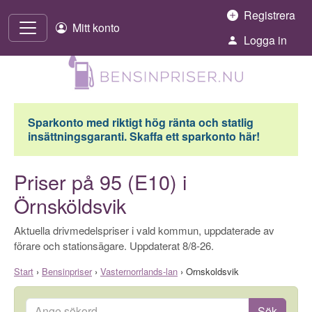
Hoppa till innehåll
Registrera
Mitt konto
Logga in
Sparkonto med riktigt hög ränta och statlig
insättningsgaranti. Skaffa ett sparkonto här!
Priser på 95 (E10) i
Örnsköldsvik
Aktuella drivmedelspriser i vald kommun, uppdaterade av
förare och stationsägare. Uppdaterat 8/8-26.
Start
›
Bensinpriser
›
Vasternorrlands-lan
›
Ornskoldsvik
Ange sökord
Sök