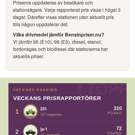
Priserna uppdateras av besökare och
stationsägare. Varje rapporterat pris visas i högst 3
dagar. Därefter visas stationen utan aktuellt pris
tills någon uppdaterar det.
Vilka drivmedel jämför Bensinpriser.nu?
Vi jämför 95 (E10), 98 (E5), diesel, etanol,
fordonsgas och biodiesel där stationerna har
aktuella priser.
VECKANS RANKING
VECKANS PRISRAPPORTÖRER
310
231
1
POÄNG
127 rapporter
72
jp-1
2
POÄNG
17 rapporter