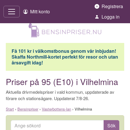
Hoppa till innehåll
Registrera
Mitt konto
Logga in
Få 101 kr i välkomstbonus genom vår inbjudan!
Skaffa Northmill-kortet perfekt för resor och utan
årsavgift idag!
Priser på 95 (E10) i Vilhelmina
Aktuella drivmedelspriser i vald kommun, uppdaterade av
förare och stationsägare. Uppdaterat 7/8-26.
Start
›
Bensinpriser
›
Vasterbottens-lan
›
Vilhelmina
Ange sökord
Sök