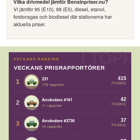
Vilka drivmedel jämför Bensinpriser.nu?
Vi jämför 95 (E10), 98 (E5), diesel, etanol,
fordonsgas och biodiesel där stationerna har
aktuella priser.
VECKANS RANKING
VECKANS PRISRAPPORTÖRER
415
231
1
POÄNG
178 rapporter
42
Användare #161
2
POÄNG
11 rapporter
37
Användare #3736
3
POÄNG
10 rapporter