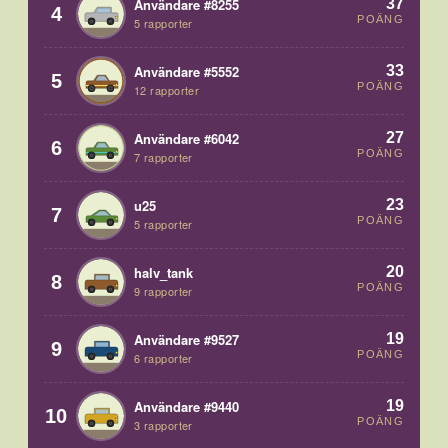
37
Användare #8255
4
POÄNG
5 rapporter
33
Användare #5552
5
POÄNG
12 rapporter
27
Användare #6042
6
POÄNG
7 rapporter
23
u25
7
POÄNG
5 rapporter
20
halv_tank
8
POÄNG
9 rapporter
19
Användare #9527
9
POÄNG
6 rapporter
19
Användare #9440
10
POÄNG
3 rapporter