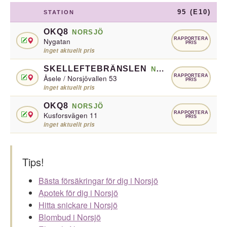
95 (E10)
STATION
OKQ8
NORSJÖ
RAPPORTERA
Nygatan
PRIS
inget aktuellt pris
SKELLEFTEBRÄNSLEN
NORSJÖ
RAPPORTERA
Åsele / Norsjövallen 53
PRIS
inget aktuellt pris
OKQ8
NORSJÖ
RAPPORTERA
Kusforsvägen 11
PRIS
inget aktuellt pris
Tips!
Bästa försäkringar för dig i Norsjö
Apotek för dig i Norsjö
Hitta snickare i Norsjö
Blombud i Norsjö