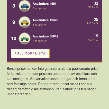
31
Användare #601
8
POÄNG
8 rapporter
25
Användare #9440
9
POÄNG
6 rapporter
19
Användare #6042
10
POÄNG
8 rapporter
FULL TOPPLISTA
Bensinpriser.nu kan inte garantera att alla publicerade priser
är korrekta eftersom priserna uppdateras av besökare och
stationsägare. Vi övervakar uppdateringar och försöker ta
bort felaktiga priser. Rapporterade priser visas i högst 3
dagar; därefter visas stationen utan aktuellt pris tills någon
uppdaterar den.