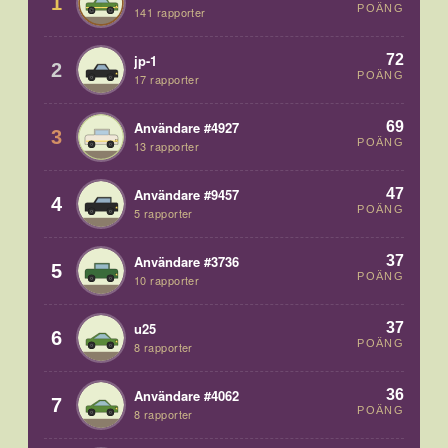
1
POÄNG
141 rapporter
72
jp-1
2
POÄNG
17 rapporter
69
Användare #4927
3
POÄNG
13 rapporter
47
Användare #9457
4
POÄNG
5 rapporter
37
Användare #3736
5
POÄNG
10 rapporter
37
u25
6
POÄNG
8 rapporter
36
Användare #4062
7
POÄNG
8 rapporter