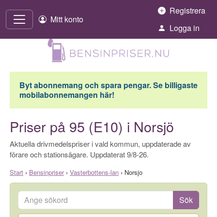
Hoppa till innehåll
Registrera
Mitt konto
Logga in
Byt abonnemang och spara pengar. Se billigaste
mobilabonnemangen här!
Priser på 95 (E10) i Norsjö
Aktuella drivmedelspriser i vald kommun, uppdaterade av
förare och stationsägare. Uppdaterat 9/8-26.
Start
›
Bensinpriser
›
Vasterbottens-lan
›
Norsjo
Ange sökord
Sök