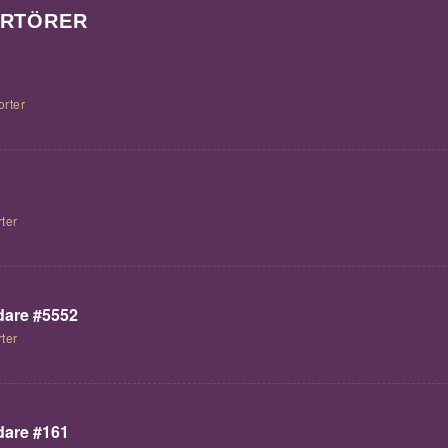
ORTÖRER
orter
ter
are #5552
ter
are #161