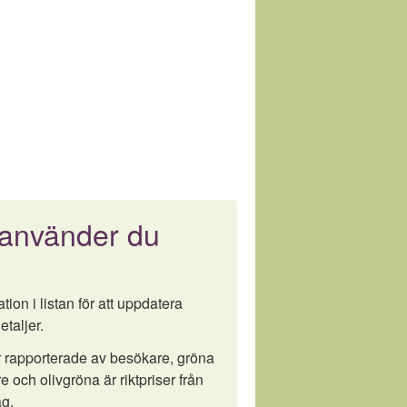
 använder du
tion i listan för att uppdatera
etaljer.
är rapporterade av besökare, gröna
e och olivgröna är riktpriser från
g.