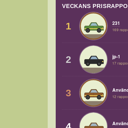
VECKANS PRISRAPP
231
1
169 rapp
jp-1
2
17 rappor
Använd
3
12 rappor
Använd
4