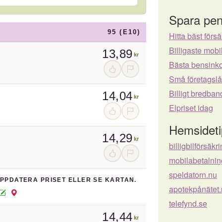
Spara pen
95 (E10)
Hitta bäst försä
Billigaste mo
13,89
kr
Bästa bensinko
Små företagsl
Billigt bredban
14,04
kr
Elpriset idag
Hemsideti
14,29
kr
billigbilförsäkr
mobilabetalnin
speldatorn.nu
UPPDATERA PRISET ELLER SE KARTAN.
apotekpånätet.
telefynd.se
14,44
kr