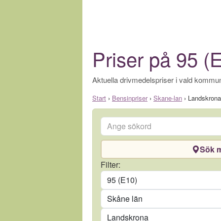
Priser på 95 (
Aktuella drivmedelspriser i vald kommun
Start
›
Bensinpriser
›
Skane-lan
›
Landskrona
Ange sökord
Sök m
Drivmedel
Filter:
Län
Kommun