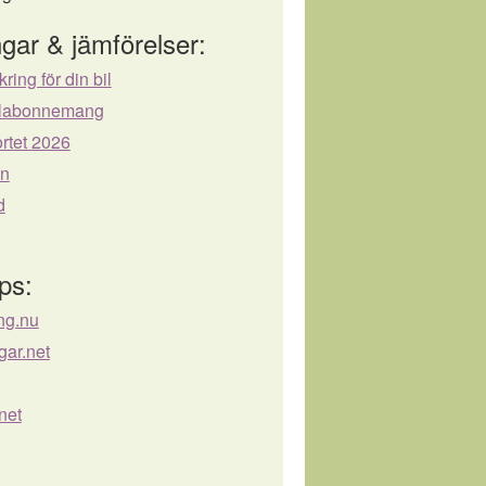
gar & jämförelser:
kring för din bil
bilabonnemang
rtet 2026
ån
d
ps:
ing.nu
gar.net
net