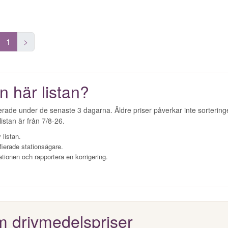
1
>
n här listan?
erade under de senaste 3 dagarna. Äldre priser påverkar inte sorterin
istan är från 7/8-26.
 listan.
fierade stationsägare.
ationen och rapportera en korrigering.
m drivmedelspriser