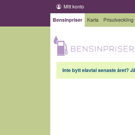
Hoppa till innehåll
Mitt konto
Bensinpriser
Karta
Prisutveckling
Inte bytt elavtal senaste året? J