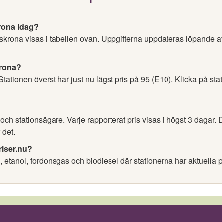
rona idag?
dskrona visas i tabellen ovan. Uppgifterna uppdateras löpande a
krona?
 Stationen överst har just nu lägst pris på 95 (E10). Klicka på sta
h stationsägare. Varje rapporterat pris visas i högst 3 dagar. D
 det.
riser.nu?
l, etanol, fordonsgas och biodiesel där stationerna har aktuella p