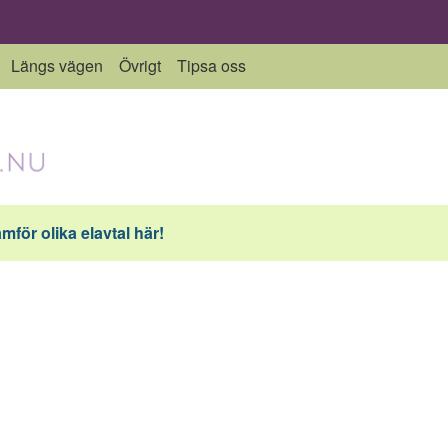
Längs vägen
Övrigt
Tipsa oss
ämför olika elavtal här!