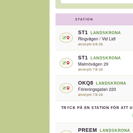
STATION
ST1
LANDSKRONA
Ringvägen / Vid Lidl
anonym
·
5/8-26
ST1
LANDSKRONA
Malmövägen 29
anonym
·
7/8-26
OKQ8
LANDSKRONA
Föreningsgatan 220
anonym
·
7/8-26
TRYCK PÅ EN STATION FÖR ATT 
PREEM
LANDSKRONA