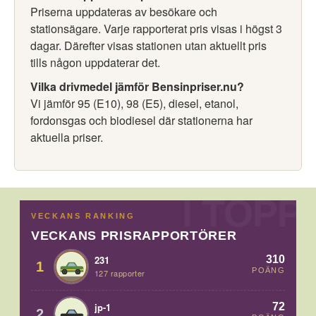
Priserna uppdateras av besökare och
stationsägare. Varje rapporterat pris visas i högst 3
dagar. Därefter visas stationen utan aktuellt pris
tills någon uppdaterar det.
Vilka drivmedel jämför Bensinpriser.nu?
Vi jämför 95 (E10), 98 (E5), diesel, etanol,
fordonsgas och biodiesel där stationerna har
aktuella priser.
VECKANS RANKING
VECKANS PRISRAPPORTÖRER
310
231
1
POÄNG
127 rapporter
72
jp-1
2