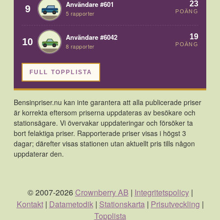
23
Användare #601
9
POÄNG
5 rapporter
19
Användare #6042
10
POÄNG
8 rapporter
FULL TOPPLISTA
Bensinpriser.nu kan inte garantera att alla publicerade priser
är korrekta eftersom priserna uppdateras av besökare och
stationsägare. Vi övervakar uppdateringar och försöker ta
bort felaktiga priser. Rapporterade priser visas i högst 3
dagar; därefter visas stationen utan aktuellt pris tills någon
uppdaterar den.
© 2007-2026
Crownberry AB
|
Integritetspolicy
|
Kontakt
|
Datametodik
|
Stationskarta
|
Prisutveckling
|
Topplista