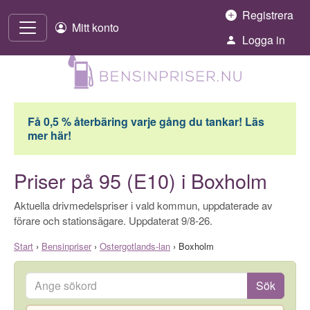
Hoppa till innehåll
Registrera
Mitt konto
Logga in
Få 0,5 % återbäring varje gång du tankar! Läs
mer här!
Priser på 95 (E10) i Boxholm
Aktuella drivmedelspriser i vald kommun, uppdaterade av
förare och stationsägare. Uppdaterat 9/8-26.
Start
›
Bensinpriser
›
Ostergotlands-lan
›
Boxholm
Ange sökord
Sök