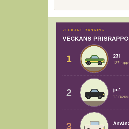
VECKANS RANKING
VECKANS PRISRAPP
231
1
127 rapp
jp-1
2
17 rappor
Använd
3