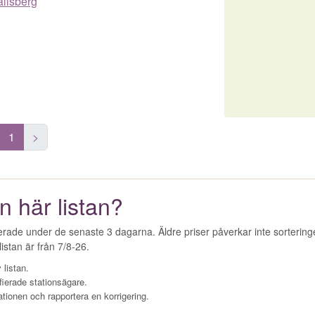
allsberg
1
>
n här listan?
erade under de senaste 3 dagarna. Äldre priser påverkar inte sorterin
istan är från 7/8-26.
 listan.
fierade stationsägare.
ationen och rapportera en korrigering.