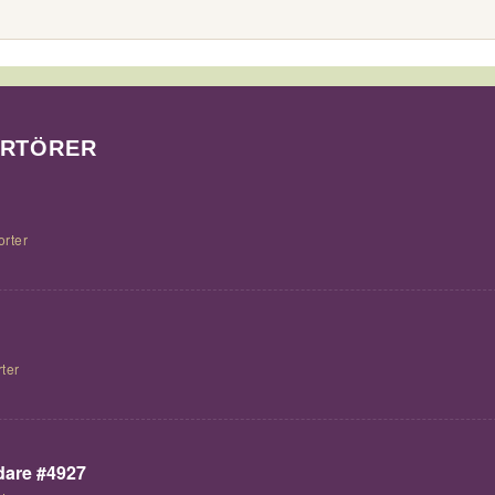
ORTÖRER
orter
ter
are #4927