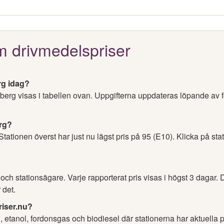
m drivmedelspriser
rg idag?
lsberg visas i tabellen ovan. Uppgifterna uppdateras löpande av 
erg?
 Stationen överst har just nu lägst pris på 95 (E10). Klicka på sta
h stationsägare. Varje rapporterat pris visas i högst 3 dagar. D
 det.
riser.nu?
l, etanol, fordonsgas och biodiesel där stationerna har aktuella p