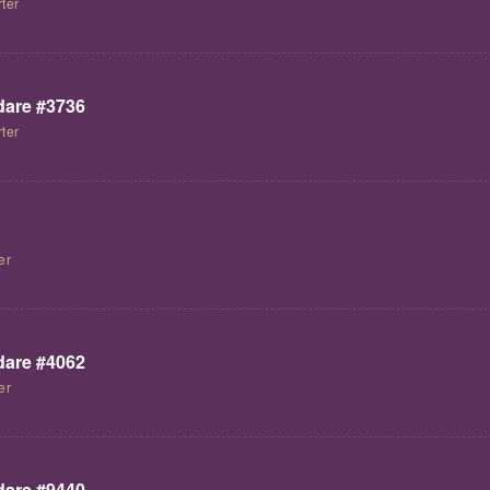
ter
are #3736
ter
er
are #4062
er
are #9440