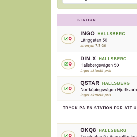
STATION
INGO
HALLSBERG
Långgatan 50
anonym
·
7/8-26
DIN-X
HALLSBERG
Hallsbergsvägen 50
inget aktuellt pris
QSTAR
HALLSBERG
Norrköpingsvägen Hjortkvarn
inget aktuellt pris
TRYCK PÅ EN STATION FÖR ATT 
OKQ8
HALLSBERG
Tegelgatan 9 / Samzeliigatan