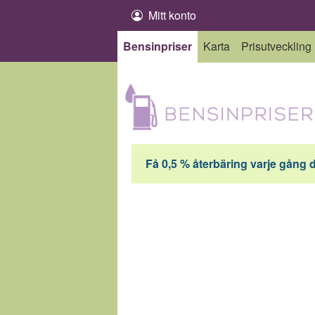
Hoppa till innehåll
Mitt konto
Bensinpriser
Karta
Prisutveckling
Få 0,5 % återbäring varje gång 