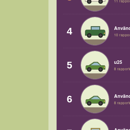
11 rappor
Använd
4
10 rappor
u25
5
8 rapport
Använd
6
8 rapport
Använd