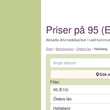
Priser på 95 (E
Aktuella drivmedelspriser i vald kommun
Start
›
Bensinpriser
›
Orebro-lan
›
Hallsberg
Ange sökord
Sök m
Drivmedel
Filter:
Län
Kommun