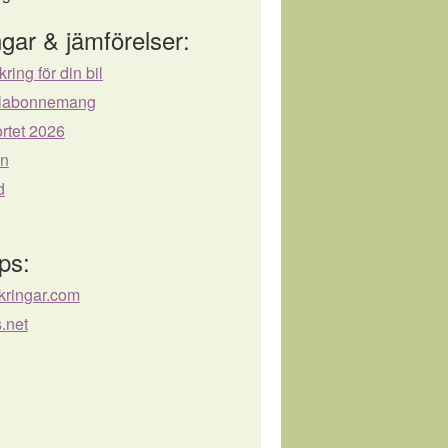
gar & jämförelser:
kring för din bil
bilabonnemang
rtet 2026
ån
d
ps:
kringar.com
.net