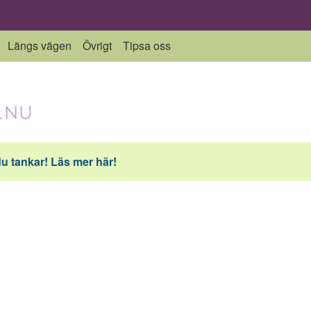
Längs vägen
Övrigt
Tipsa oss
du tankar! Läs mer här!