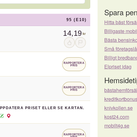
Spara pen
95 (E10)
Hitta bäst försä
Billigaste mo
14,19
kr
Bästa bensinko
Små företagsl
Billigt bredban
RAPPORTERA
Elpriset idag
PRIS
Hemsideti
RAPPORTERA
bästahemförsä
PRIS
kreditkortbonus
knivkollen.se
UPPDATERA PRISET ELLER SE KARTAN.
kost24.com
mobilt4g.se
RAPPORTERA
PRIS