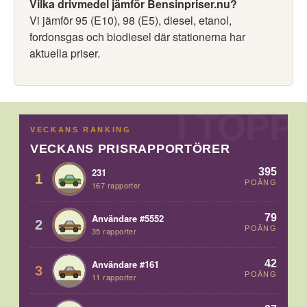
Vilka drivmedel jämför Bensinpriser.nu?
Vi jämför 95 (E10), 98 (E5), diesel, etanol,
fordonsgas och biodiesel där stationerna har
aktuella priser.
VECKANS RANKING
VECKANS PRISRAPPORTÖRER
395
231
1
POÄNG
167 rapporter
79
Användare #5552
2
POÄNG
35 rapporter
42
Användare #161
3
POÄNG
11 rapporter