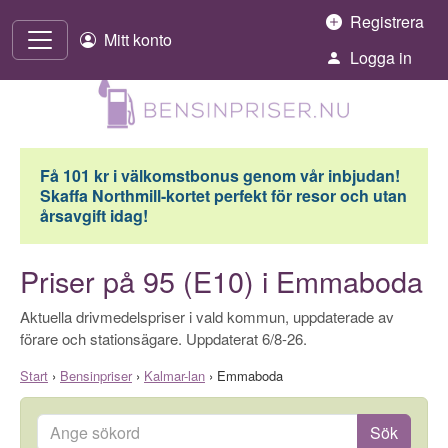
Hoppa till innehåll
Registrera
Mitt konto
Logga in
Få 101 kr i välkomstbonus genom vår inbjudan!
Skaffa Northmill-kortet perfekt för resor och utan
årsavgift idag!
Priser på 95 (E10) i Emmaboda
Aktuella drivmedelspriser i vald kommun, uppdaterade av
förare och stationsägare. Uppdaterat 6/8-26.
Start
›
Bensinpriser
›
Kalmar-lan
›
Emmaboda
Ange sökord
Sök