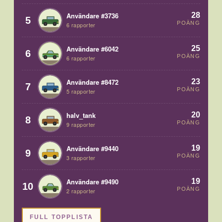
28
Användare #3736
5
POÄNG
6 rapporter
25
Användare #6042
6
POÄNG
6 rapporter
23
Användare #8472
7
POÄNG
5 rapporter
20
halv_tank
8
POÄNG
9 rapporter
19
Användare #9440
9
POÄNG
3 rapporter
19
Användare #9490
10
POÄNG
2 rapporter
FULL TOPPLISTA