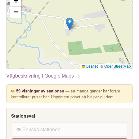
+
−
Leaflet
|
©
OpenStreetMap
Vägbeskrivning i Google Maps →
59 visningar av stationen
— så många gånger har förare
kontrollerat priser här. Uppdatera priset så hjälper du dem.
Stationsval
👁️ Bevaka stationen