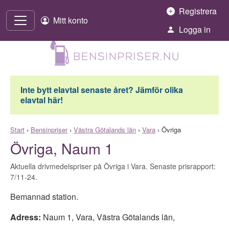
Hoppa till innehåll
Registrera
Mitt konto
Logga in
Inte bytt elavtal senaste året? Jämför olika
elavtal här!
Start
›
Bensinpriser
›
Västra Götalands län
›
Vara
›
Övriga
Övriga, Naum 1
Aktuella drivmedelspriser på Övriga i Vara. Senaste prisrapport:
7/11-24.
Bemannad station.
Adress:
Naum 1
,
Vara
,
Västra Götalands län
,