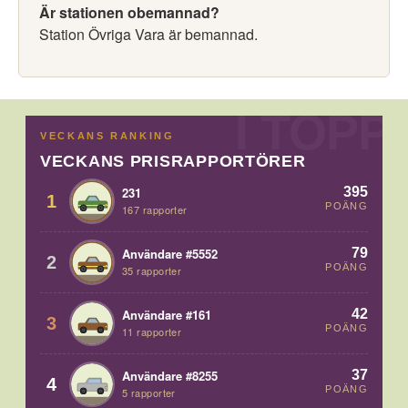
Är stationen obemannad?
Station Övriga Vara är bemannad.
VECKANS RANKING
VECKANS PRISRAPPORTÖRER
395
231
1
POÄNG
167 rapporter
79
Användare #5552
2
POÄNG
35 rapporter
42
Användare #161
3
POÄNG
11 rapporter
37
Användare #8255
4
POÄNG
5 rapporter