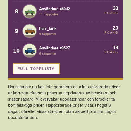
33
Användare #6042
8
POÄNG
11 rapporter
20
halv_tank
9
POÄNG
9 rapporter
19
Användare #9527
10
POÄNG
6 rapporter
FULL TOPPLISTA
Bensinpriser.nu kan inte garantera att alla publicerade priser
är korrekta eftersom priserna uppdateras av besökare och
stationsägare. Vi övervakar uppdateringar och försöker ta
bort felaktiga priser. Rapporterade priser visas i högst 3
dagar; därefter visas stationen utan aktuellt pris tills någon
uppdaterar den.