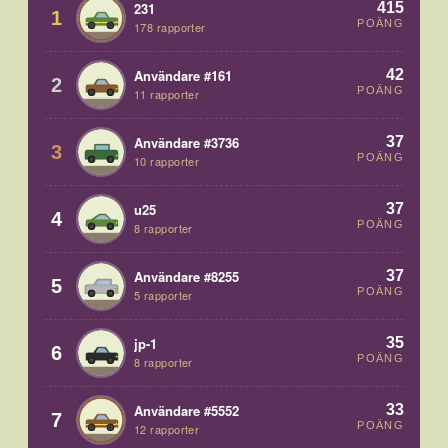
415
231
1
POÄNG
178 rapporter
42
Användare #161
2
POÄNG
11 rapporter
37
Användare #3736
3
POÄNG
10 rapporter
37
u25
4
POÄNG
8 rapporter
37
Användare #8255
5
POÄNG
5 rapporter
35
jp-1
6
POÄNG
8 rapporter
33
Användare #5552
7
POÄNG
12 rapporter