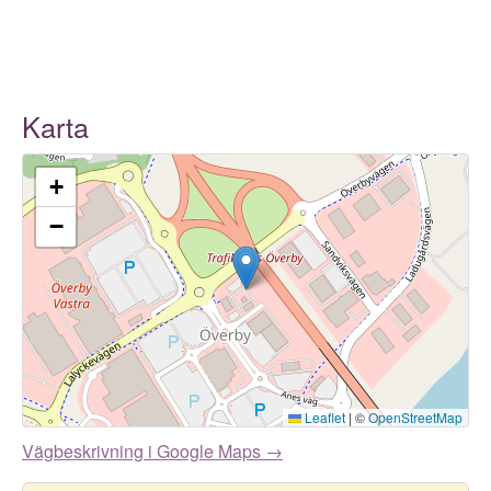
Karta
+
−
Leaflet
|
©
OpenStreetMap
Vägbeskrivning i Google Maps →