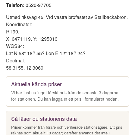
Telefon:
0520-97705
Utmed riksväg 45. Vid västra brofästet av Stallbackabron.
Koordinater:
RT90:
X: 6471119, Y: 1295013
WGS84:
Lat N 58° 18? 55? Lon E 12° 18? 24?
Decimal:
58.3155, 12.3069
Aktuella kända priser
Vi har just nu inget färskt pris från de senaste 3 dagarna
för stationen. Du kan lägga in ett pris i formuläret nedan.
Så läser du stationens data
Priser kommer från förare och verifierade stationsägare. Ett pris
räknas som aktuellt i 3 dagar; därefter används det inte i