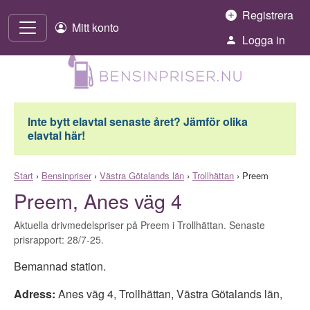
Hoppa till innehåll
Registrera
Mitt konto
Logga in
Inte bytt elavtal senaste året? Jämför olika
elavtal här!
Start
›
Bensinpriser
›
Västra Götalands län
›
Trollhättan
›
Preem
Preem, Anes väg 4
Aktuella drivmedelspriser på Preem i Trollhättan. Senaste
prisrapport: 28/7-25.
Bemannad station.
Adress:
Anes väg 4
,
Trollhättan
,
Västra Götalands län
,