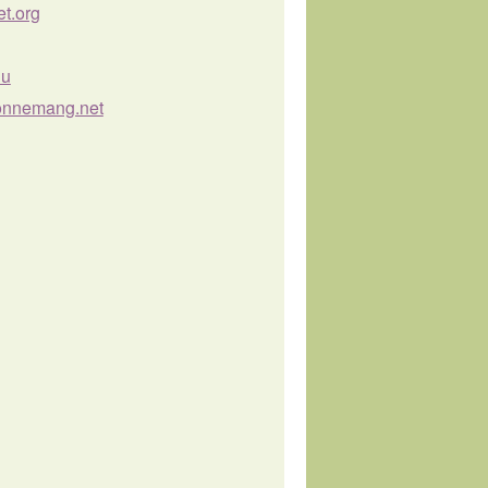
et.org
nu
bonnemang.net