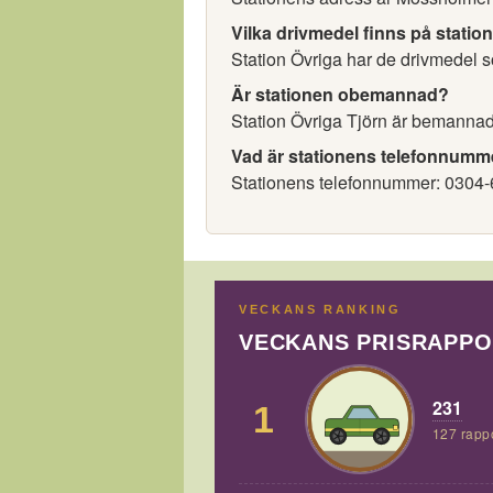
Vilka drivmedel finns på statio
Station Övriga har de drivmedel so
Är stationen obemannad?
Station Övriga Tjörn är bemannad
Vad är stationens telefonnumm
Stationens telefonnummer: 0304-
VECKANS RANKING
VECKANS PRISRAPP
231
1
127 rapp