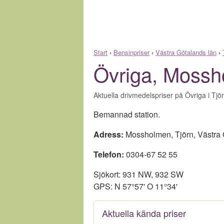
Start
›
Bensinpriser
›
Västra Götalands län
›
Övriga, Moss
Aktuella drivmedelspriser på Övriga i Tjö
Bemannad station.
Adress:
Mossholmen
,
Tjörn
,
Västra 
Telefon:
0304-67 52 55
Sjökort: 931 NW, 932 SW
GPS: N 57°57' O 11°34'
Aktuella kända priser