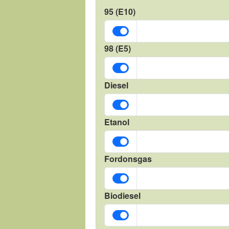
95 (E10)
98 (E5)
Diesel
Etanol
Fordonsgas
Biodiesel