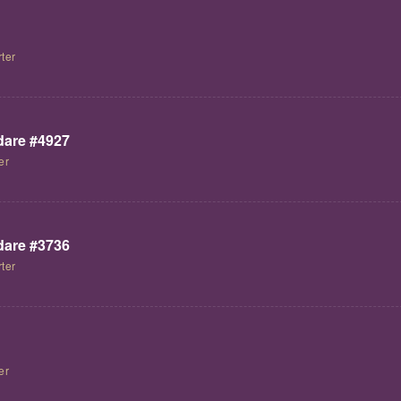
ter
are #4927
er
are #3736
ter
er