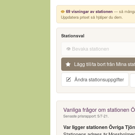
69 visningar av stationen
— så många g
Uppdatera priset så hjälper du dem.
Stationsval
👁️ Bevaka stationen
Lägg till/ta bort från Mina sta
Ändra stationsuppgifter
Vanliga frågor om stationen Ö
Senaste prisrapport: 5/7-21.
Var ligger stationen Övriga Tjö
Stationens adress är Mossholmen,