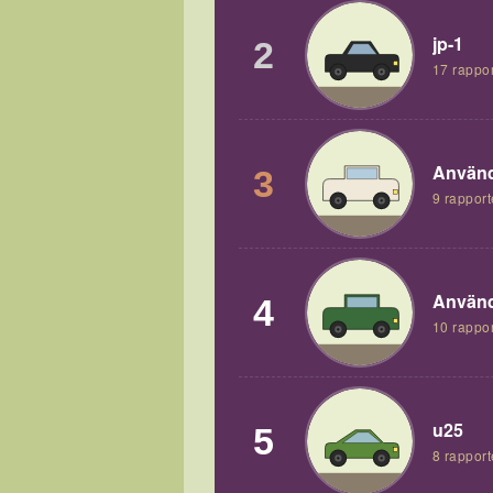
jp-1
2
17 rappor
Använd
3
9 rapport
Använd
4
10 rappor
u25
5
8 rapport