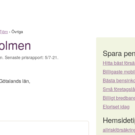
Tjörn
›
Övriga
holmen
Spara pen
rn. Senaste prisrapport: 5/7-21.
Hitta bäst försä
Billigaste mo
Bästa bensinko
Götalands län
,
Små företagsl
Billigt bredban
Elpriset idag
Hemsideti
allriskförsäkri