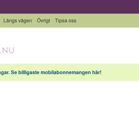
Längs vägen
Övrigt
Tipsa oss
ar. Se billigaste mobilabonnemangen här!