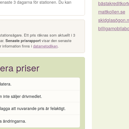
e senaste 3 dagarna för stationen. Du kan
bästakreditkort
mattkollen.se
skidglasögon.
billigamobila
tationsägare. Ett pris räknas som aktuellt i 3
gar.
Senaste prisrapport
visar den senaste
r information finns i
datametodiken
.
era priser
datera.
 inte säljer drivmedlet.
flagga att nuvarande pris är felaktigt.
ra ändringarna.