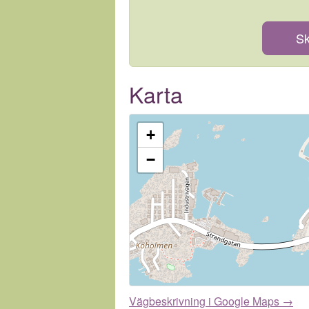
Sk
Karta
+
−
Vägbeskrivning i Google Maps →