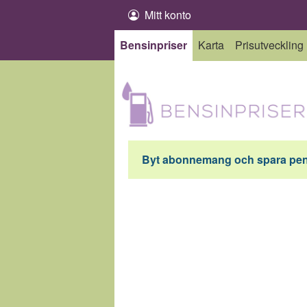
Hoppa till innehåll
Mitt konto
Bensinpriser
Karta
Prisutveckling
Byt abonnemang och spara peng