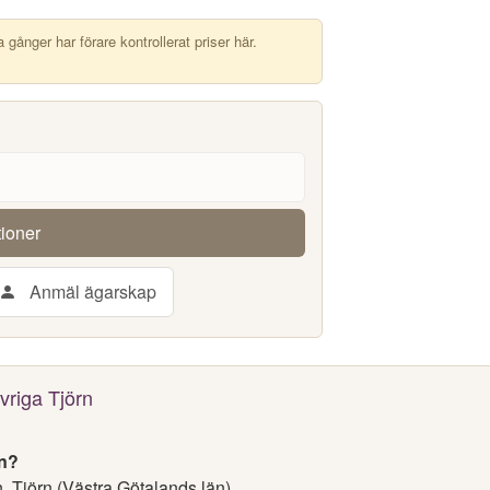
ånger har förare kontrollerat priser här.
tioner
Anmäl ägarskap
vriga Tjörn
rn?
 Tjörn (Västra Götalands län).