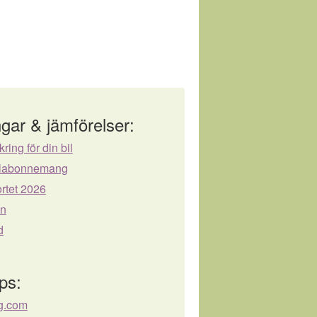
gar & jämförelser:
kring för din bil
bilabonnemang
rtet 2026
ån
d
ps:
ng.com