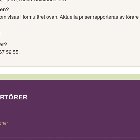
nen?
m visas i formuläret ovan. Aktuella priser rapporteras av förare
.
er?
67 52 55.
ORTÖRER
orter