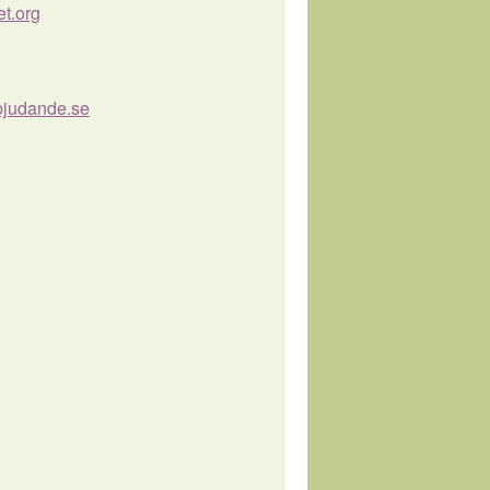
et.org
bjudande.se