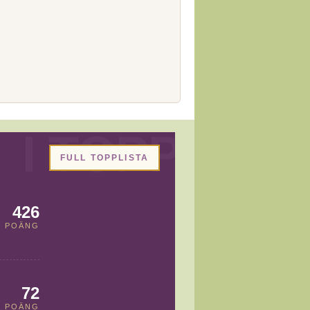
FULL TOPPLISTA
426
POÄNG
72
POÄNG