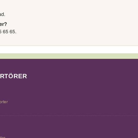
ad.
er?
5 65 65.
ORTÖRER
orter
ter