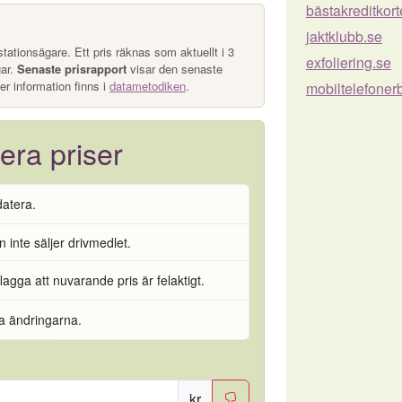
bästakreditkort
jaktklubb.se
tationsägare. Ett pris räknas som aktuellt i 3
exfoliering.se
gar.
Senaste prisrapport
visar den senaste
er information finns i
datametodiken
.
mobiltelefoner
era priser
datera.
 inte säljer drivmedlet.
flagga att nuvarande pris är felaktigt.
ra ändringarna.
kr