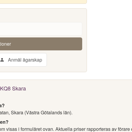
tioner
Anmäl ägarskap
 OKQ8 Skara
ra?
tan, Skara (Västra Götalands län).
nen?
 visas i formuläret ovan. Aktuella priser rapporteras av förare 