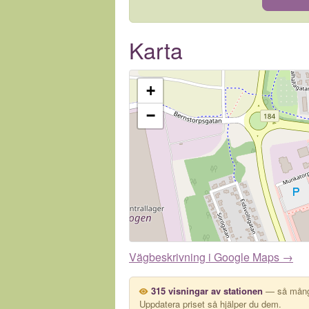
Karta
+
−
Vägbeskrivning i Google Maps →
315 visningar av stationen
— så många
Uppdatera priset så hjälper du dem.