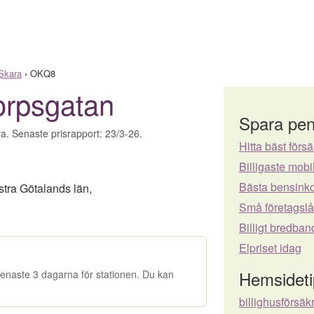
Skara
›
OKQ8
rpsgatan
Spara pen
a. Senaste prisrapport: 23/3-26.
Hitta bäst försä
Billigaste mo
Bästa bensinko
stra Götalands län
,
Små företagsl
Billigt bredban
Elpriset idag
Hemsideti
e senaste 3 dagarna för stationen. Du kan
billighusförsäk