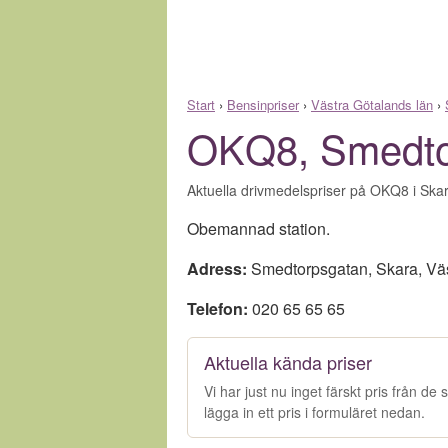
Start
›
Bensinpriser
›
Västra Götalands län
›
OKQ8, Smedto
Aktuella drivmedelspriser på OKQ8 i Skar
Obemannad station.
Adress:
Smedtorpsgatan
,
Skara
,
Vä
Telefon:
020 65 65 65
Aktuella kända priser
Vi har just nu inget färskt pris från d
lägga in ett pris i formuläret nedan.