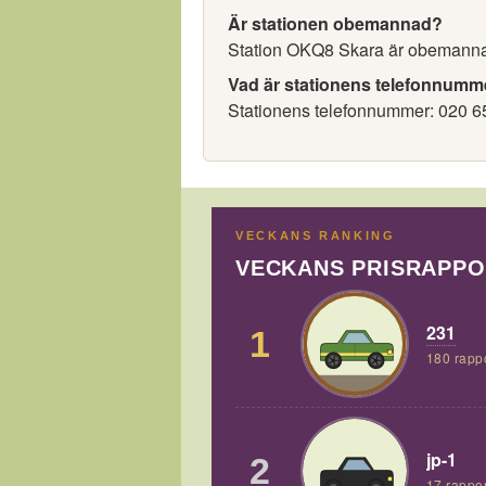
Är stationen obemannad?
Station OKQ8 Skara är obemann
Vad är stationens telefonnumm
Stationens telefonnummer: 020 6
VECKANS RANKING
VECKANS PRISRAPP
231
1
180 rapp
jp-1
2
17 rappor