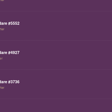
are #5552
ter
are #4927
er
are #3736
ter