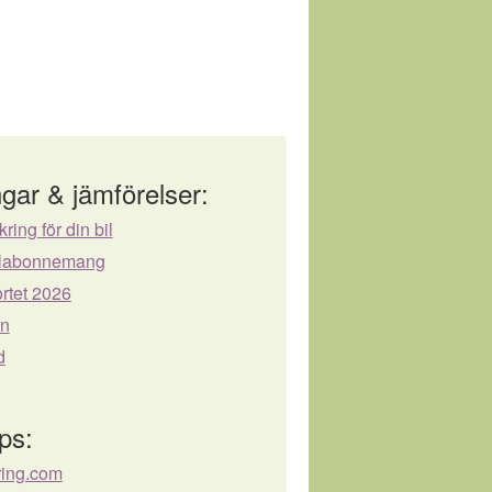
gar & jämförelser:
kring för din bil
bilabonnemang
rtet 2026
ån
d
ps:
ring.com