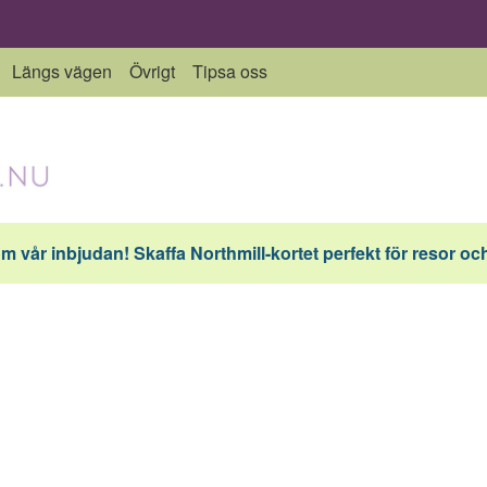
Längs vägen
Övrigt
Tipsa oss
vår inbjudan! Skaffa Northmill-kortet perfekt för resor och