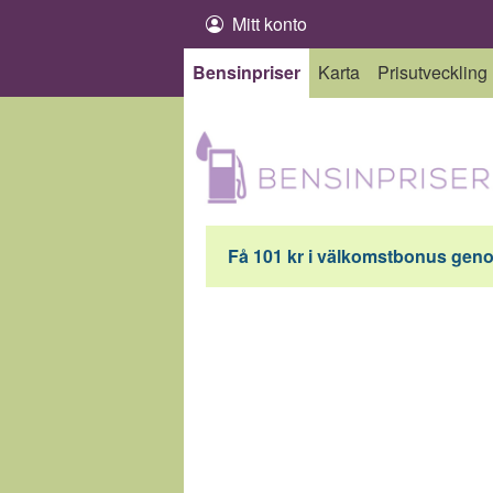
Hoppa till innehåll
Mitt konto
Bensinpriser
Karta
Prisutveckling
Få 101 kr i välkomstbonus genom 