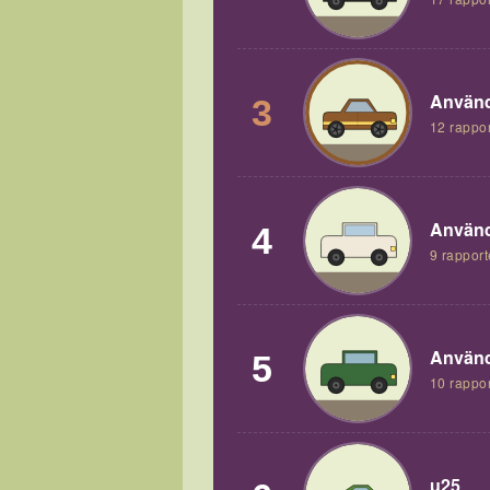
Använd
3
12 rappor
Använd
4
9 rapport
Använd
5
10 rappor
u25