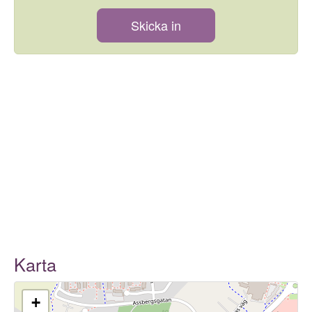
Skicka in
Karta
+