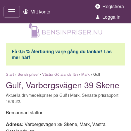
Hoppa till innehåll
Registrera
Mitt konto
Logga in
Få 0,5 % återbäring varje gång du tankar! Läs
mer här!
Start
›
Bensinpriser
›
Västra Götalands län
›
Mark
›
Gulf
Gulf, Varbergsvägen 39 Skene
Aktuella drivmedelspriser på Gulf i Mark. Senaste prisrapport:
16/8-22.
Bemannad station.
Adress:
Varbergsvägen 39 Skene
,
Mark
,
Västra