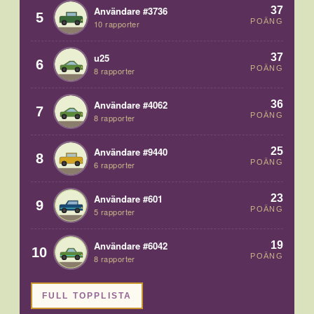
37
Användare #3736
5
POÄNG
10 rapporter
37
u25
6
POÄNG
8 rapporter
36
Användare #4062
7
POÄNG
8 rapporter
25
Användare #9440
8
POÄNG
6 rapporter
23
Användare #601
9
POÄNG
5 rapporter
19
Användare #6042
10
POÄNG
8 rapporter
FULL TOPPLISTA