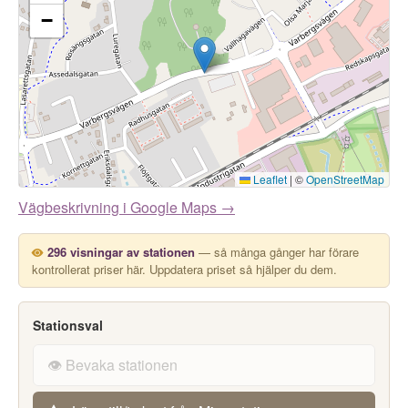
−
Leaflet
|
©
OpenStreetMap
Vägbeskrivning i Google Maps →
296 visningar av stationen
— så många gånger har förare
kontrollerat priser här. Uppdatera priset så hjälper du dem.
Stationsval
👁️ Bevaka stationen