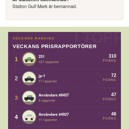
Station Gulf Mark är bemannad.
VECKANS RANKING
VECKANS PRISRAPPORTÖRER
310
231
1
POÄNG
127 rapporter
72
jp-1
2
POÄNG
17 rapporter
47
Användare #9457
3
POÄNG
5 rapporter
46
Användare #4927
4
POÄNG
11 rapporter