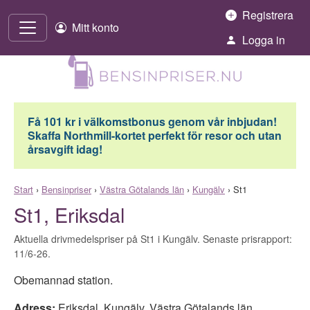
Hoppa till innehåll
Registrera
Mitt konto
Logga in
Få 101 kr i välkomstbonus genom vår inbjudan!
Skaffa Northmill-kortet perfekt för resor och utan
årsavgift idag!
Start
›
Bensinpriser
›
Västra Götalands län
›
Kungälv
›
St1
St1, Eriksdal
Aktuella drivmedelspriser på St1 i Kungälv. Senaste prisrapport:
11/6-26.
Obemannad station.
Adress:
Eriksdal
,
Kungälv
,
Västra Götalands län
,