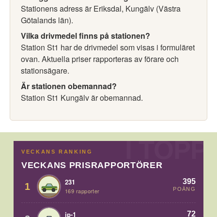
Stationens adress är Eriksdal, Kungälv (Västra
Götalands län).
Vilka drivmedel finns på stationen?
Station St1 har de drivmedel som visas i formuläret
ovan. Aktuella priser rapporteras av förare och
stationsägare.
Är stationen obemannad?
Station St1 Kungälv är obemannad.
VECKANS RANKING
VECKANS PRISRAPPORTÖRER
395
231
1
POÄNG
169 rapporter
72
jp-1