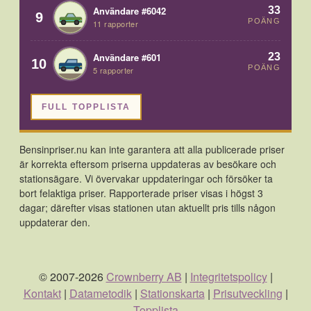
33
Användare #6042
9
POÄNG
11 rapporter
23
Användare #601
10
POÄNG
5 rapporter
FULL TOPPLISTA
Bensinpriser.nu kan inte garantera att alla publicerade priser
är korrekta eftersom priserna uppdateras av besökare och
stationsägare. Vi övervakar uppdateringar och försöker ta
bort felaktiga priser. Rapporterade priser visas i högst 3
dagar; därefter visas stationen utan aktuellt pris tills någon
uppdaterar den.
© 2007-2026
Crownberry AB
|
Integritetspolicy
|
Kontakt
|
Datametodik
|
Stationskarta
|
Prisutveckling
|
Topplista