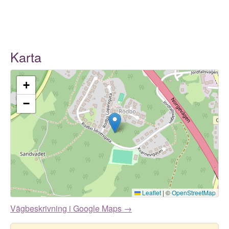
Karta
+
−
Leaflet
|
©
OpenStreetMap
Vägbeskrivning i Google Maps →