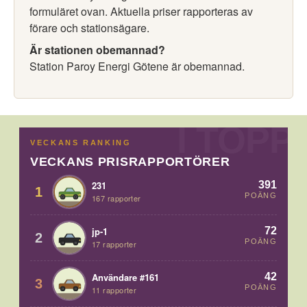
formuläret ovan. Aktuella priser rapporteras av
förare och stationsägare.
Är stationen obemannad?
Station Paroy Energi Götene är obemannad.
VECKANS RANKING
VECKANS PRISRAPPORTÖRER
391
231
1
POÄNG
167 rapporter
72
jp-1
2
POÄNG
17 rapporter
42
Användare #161
3
POÄNG
11 rapporter