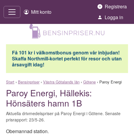
Hoppa till innehåll
Registrera
Mitt konto
Logga in
Få 101 kr i välkomstbonus genom vår inbjudan!
Skaffa Northmill-kortet perfekt för resor och utan
årsavgift idag!
Start
›
Bensinpriser
›
Västra Götalands län
›
Götene
›
Paroy Energi
Paroy Energi, Hällekis:
Hönsäters hamn 1B
Aktuella drivmedelspriser på Paroy Energi i Götene. Senaste
prisrapport: 23/5-26.
Obemannad station.