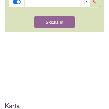
kr
Skicka in
Karta