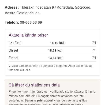
Adress:
Tideräkningsgatan 9 / Kortedala
,
Göteborg
,
Västra Götalands län
,
Telefon:
08-666 53 69
Aktuella kända priser
95 (E10)
14,19 kr/l
7/8
Diesel
18,39 kr/l
7/8
Etanol
13,64 kr/l
7/8
Vi visar bara priser från de senaste 3 dagarna. Äldre priser räknas
inte som aktuella.
Så läser du stationens data
Priser kommer från förare och verifierade stationsägare. Ett pris
räknas som aktuellt i 3 dagar; därefter används det inte i
sorteringar.
Senaste prisrapport
visar den senaste giltiga
prisposten för stationen: 7/8-26. Mer information finns i