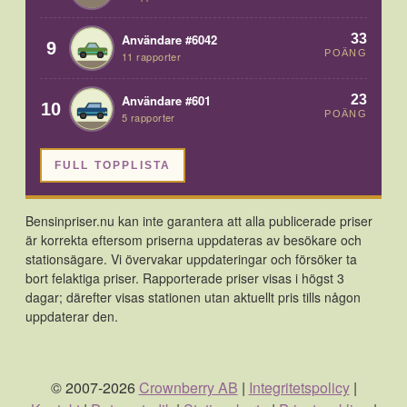
33
Användare #6042
9
POÄNG
11 rapporter
23
Användare #601
10
POÄNG
5 rapporter
FULL TOPPLISTA
Bensinpriser.nu kan inte garantera att alla publicerade priser
är korrekta eftersom priserna uppdateras av besökare och
stationsägare. Vi övervakar uppdateringar och försöker ta
bort felaktiga priser. Rapporterade priser visas i högst 3
dagar; därefter visas stationen utan aktuellt pris tills någon
uppdaterar den.
© 2007-2026
Crownberry AB
|
Integritetspolicy
|