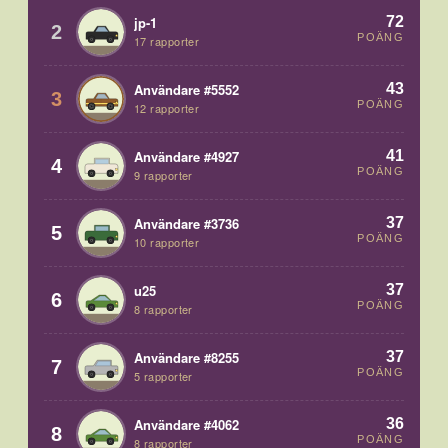
72
jp-1
2
POÄNG
17 rapporter
43
Användare #5552
3
POÄNG
12 rapporter
41
Användare #4927
4
POÄNG
9 rapporter
37
Användare #3736
5
POÄNG
10 rapporter
37
u25
6
POÄNG
8 rapporter
37
Användare #8255
7
POÄNG
5 rapporter
36
Användare #4062
8
POÄNG
8 rapporter