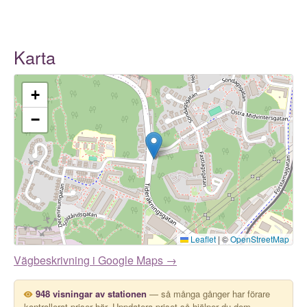
Karta
+
−
Leaflet
|
©
OpenStreetMap
Vägbeskrivning i Google Maps →
948 visningar av stationen
— så många gånger har förare
kontrollerat priser här. Uppdatera priset så hjälper du dem.