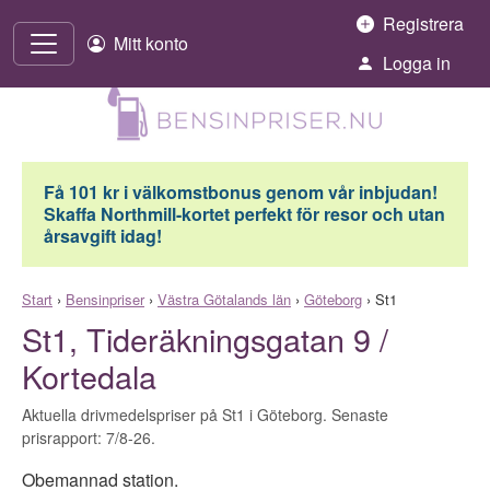
Hoppa till innehåll
Registrera
Mitt konto
Logga in
Få 101 kr i välkomstbonus genom vår inbjudan!
Skaffa Northmill-kortet perfekt för resor och utan
årsavgift idag!
Start
›
Bensinpriser
›
Västra Götalands län
›
Göteborg
›
St1
St1, Tideräkningsgatan 9 /
Kortedala
Aktuella drivmedelspriser på St1 i Göteborg. Senaste
prisrapport: 7/8-26.
Obemannad station.