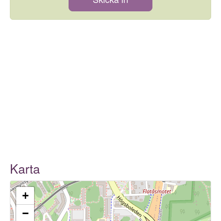
Karta
+
−