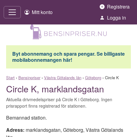
Hoppa till innehåll
Registrera
Mitt konto
Logga in
Byt abonnemang och spara pengar. Se billigaste
mobilabonnemangen här!
Start
›
Bensinpriser
›
Västra Götalands län
›
Göteborg
›
Circle K
Circle K, marklandsgatan
Aktuella drivmedelspriser på Circle K i Göteborg. Ingen
prisrapport finns registrerad för stationen.
Bemannad station.
Adress:
marklandsgatan
,
Göteborg
,
Västra Götalands