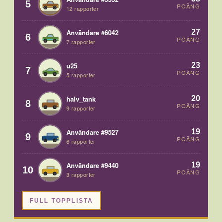
5
POÄNG
12 rapporter
27
Användare #6042
6
POÄNG
7 rapporter
23
u25
7
POÄNG
5 rapporter
20
halv_tank
8
POÄNG
9 rapporter
19
Användare #9527
9
POÄNG
6 rapporter
19
Användare #9440
10
POÄNG
3 rapporter
FULL TOPPLISTA