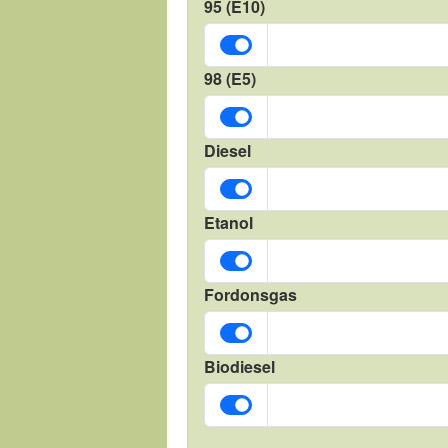
95 (E10)
98 (E5)
Diesel
Etanol
Fordonsgas
Biodiesel