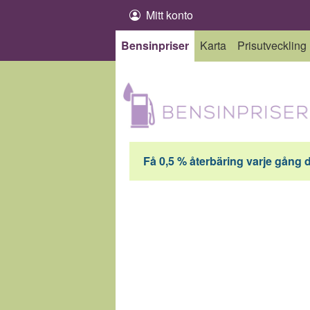
Hoppa till innehåll
Mitt konto
Bensinpriser
Karta
Prisutveckling
Få 0,5 % återbäring varje gång 