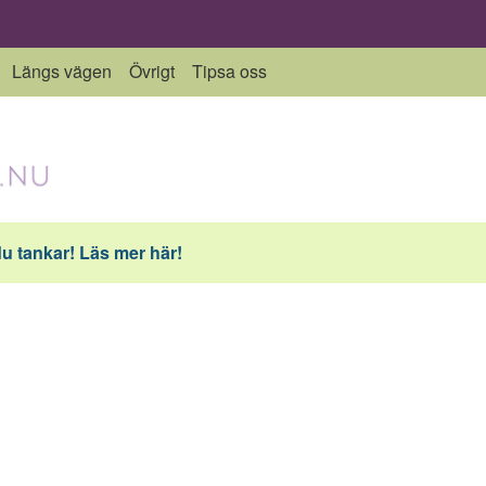
Längs vägen
Övrigt
Tipsa oss
du tankar! Läs mer här!