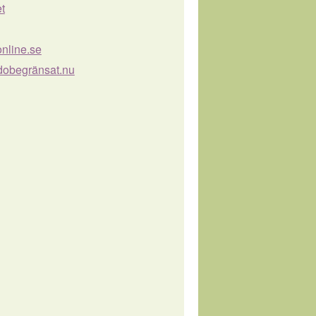
et
online.se
dobegränsat.nu