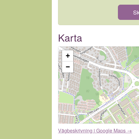
Sk
Karta
+
−
Vägbeskrivning i Google Maps →