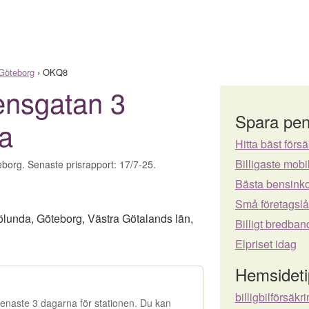
Göteborg
›
OKQ8
ensgatan 3
Spara pen
da
Hitta bäst försä
Billigaste mo
borg. Senaste prisrapport: 17/7-25.
Bästa bensinko
Små företagsl
ölunda
,
Göteborg
,
Västra Götalands län
,
Billigt bredban
Elpriset idag
Hemsideti
billigbilförsäkr
e senaste 3 dagarna för stationen. Du kan