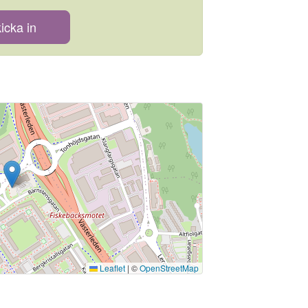
icka in
Leaflet
|
©
OpenStreetMap