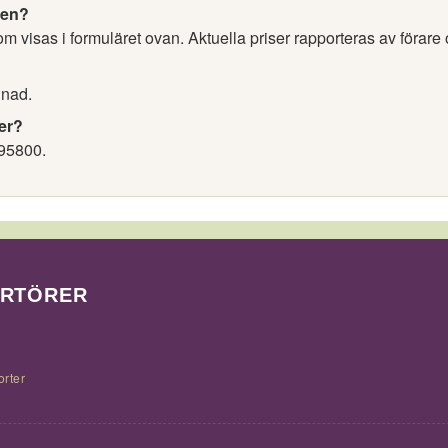
nen?
 visas i formuläret ovan. Aktuella priser rapporteras av förare 
nnad.
er?
95800.
ORTÖRER
orter