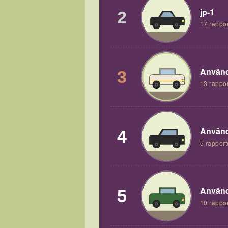
jp-1
2
17 rappor
Använd
3
13 rappor
Använd
4
5 rapport
Använd
5
10 rappor