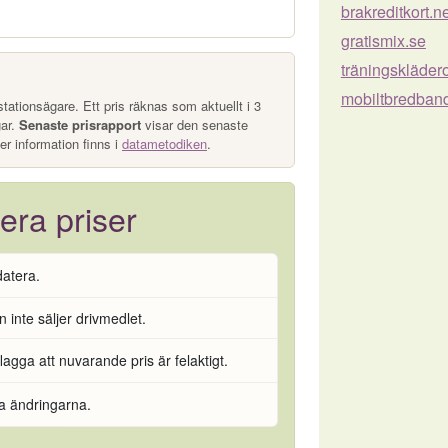
brakreditkort.n
gratismix.se
träningskläder
mobiltbredban
tationsägare. Ett pris räknas som aktuellt i 3
gar.
Senaste prisrapport
visar den senaste
er information finns i
datametodiken
.
era priser
datera.
 inte säljer drivmedlet.
flagga att nuvarande pris är felaktigt.
ra ändringarna.