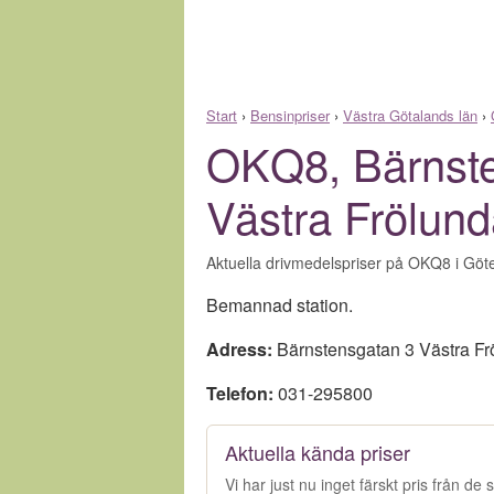
Start
›
Bensinpriser
›
Västra Götalands län
›
OKQ8, Bärnst
Västra Frölun
Aktuella drivmedelspriser på OKQ8 i Göte
Bemannad station.
Adress:
Bärnstensgatan 3 Västra Fr
Telefon:
031-295800
Aktuella kända priser
Vi har just nu inget färskt pris från d