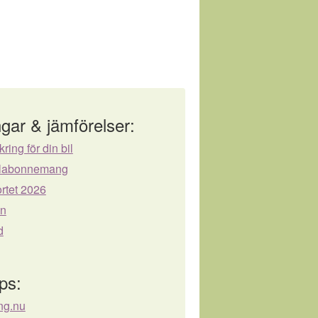
gar & jämförelser:
kring för din bil
bilabonnemang
rtet 2026
ån
d
ps:
ing.nu