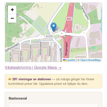
+
−
Leaflet
|
©
OpenStreetMap
Vägbeskrivning i Google Maps →
291 visningar av stationen
— så många gånger har förare
kontrollerat priser här. Uppdatera priset så hjälper du dem.
Stationsval