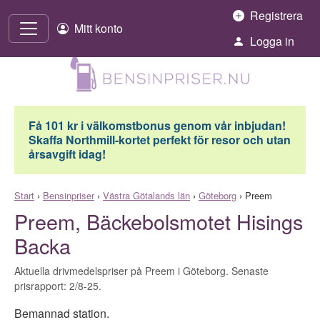
Hoppa till innehåll
Registrera
Mitt konto
Logga in
Få 101 kr i välkomstbonus genom vår inbjudan!
Skaffa Northmill-kortet perfekt för resor och utan
årsavgift idag!
Start
›
Bensinpriser
›
Västra Götalands län
›
Göteborg
›
Preem
Preem, Bäckebolsmotet Hisings
Backa
Aktuella drivmedelspriser på Preem i Göteborg. Senaste
prisrapport: 2/8-25.
Bemannad station.