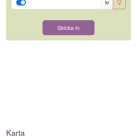
kr
Skicka in
Karta