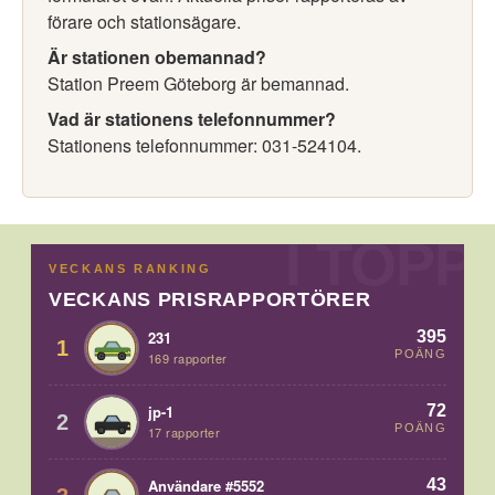
förare och stationsägare.
Är stationen obemannad?
Station Preem Göteborg är bemannad.
Vad är stationens telefonnummer?
Stationens telefonnummer: 031-524104.
VECKANS RANKING
VECKANS PRISRAPPORTÖRER
395
231
1
POÄNG
169 rapporter
72
jp-1
2
POÄNG
17 rapporter
43
Användare #5552