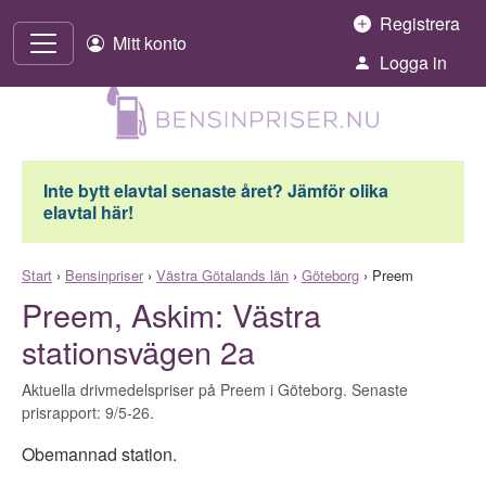
Hoppa till innehåll
Registrera
Mitt konto
Logga in
Inte bytt elavtal senaste året? Jämför olika
elavtal här!
Start
›
Bensinpriser
›
Västra Götalands län
›
Göteborg
›
Preem
Preem, Askim: Västra
stationsvägen 2a
Aktuella drivmedelspriser på Preem i Göteborg. Senaste
prisrapport: 9/5-26.
Obemannad station.