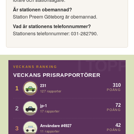
Är stationen obemannad?
Station Preem Göteborg är obemannad.
Vad är stationens telefonnummer?
Stationens telefonnummer: 031-282790.
VECKANS RANKING
VECKANS PRISRAPPORTÖRER
310
231
1
POÄNG
127 rapporter
72
jp-1
2
POÄNG
17 rapporter
42
Användare #4927
3
POÄNG
11 rapporter