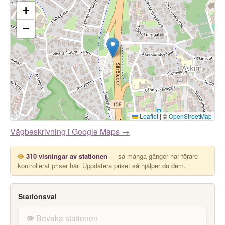
+
−
Leaflet
|
©
OpenStreetMap
Vägbeskrivning i Google Maps →
310 visningar av stationen
— så många gånger har förare
kontrollerat priser här. Uppdatera priset så hjälper du dem.
Stationsval
👁️ Bevaka stationen