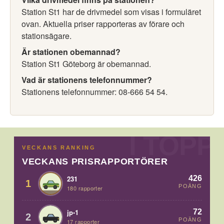
Station St1 har de drivmedel som visas i formuläret
ovan. Aktuella priser rapporteras av förare och
stationsägare.
Är stationen obemannad?
Station St1 Göteborg är obemannad.
Vad är stationens telefonnummer?
Stationens telefonnummer: 08-666 54 54.
VECKANS RANKING
VECKANS PRISRAPPORTÖRER
426
231
1
POÄNG
180 rapporter
72
jp-1
2
POÄNG
17 rapporter