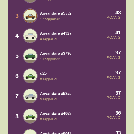
43
Användare #5552
3
POÄNG
12 rapporter
41
Användare #4927
4
POÄNG
9 rapporter
37
Användare #3736
5
POÄNG
10 rapporter
37
u25
6
POÄNG
8 rapporter
37
Användare #8255
7
POÄNG
5 rapporter
36
Användare #4062
8
POÄNG
8 rapporter
33
Användare #6042