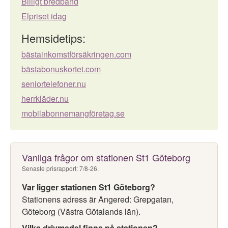
Billigt bredband
Elpriset idag
Hemsidetips:
bästainkomstförsäkringen.com
bästabonuskortet.com
seniortelefoner.nu
herrkläder.nu
mobilabonnemangföretag.se
Vanliga frågor om stationen St1 Göteborg
Senaste prisrapport: 7/8-26.
Var ligger stationen St1 Göteborg?
Stationens adress är Angered: Grepgatan,
Göteborg (Västra Götalands län).
Vilka drivmedel finns på stationen?