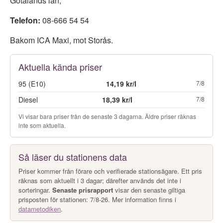
Götalands län
,
Telefon:
08-666 54 54
Bakom ICA Maxi, mot Storås.
Aktuella kända priser
95 (E10)
14,19 kr/l
7/8
Diesel
18,39 kr/l
7/8
Vi visar bara priser från de senaste 3 dagarna. Äldre priser räknas
inte som aktuella.
Så läser du stationens data
Priser kommer från förare och verifierade stationsägare. Ett pris
räknas som aktuellt i 3 dagar; därefter används det inte i
sorteringar.
Senaste prisrapport
visar den senaste giltiga
prisposten för stationen: 7/8-26. Mer information finns i
datametodiken
.