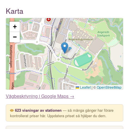
Karta
+
−
Leaflet
|
©
OpenStreetMap
Vägbeskrivning i Google Maps →
623 visningar av stationen
— så många gånger har förare
kontrollerat priser här. Uppdatera priset så hjälper du dem.