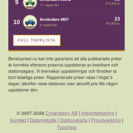
9
POÄNG
11 rapporter
23
Användare #601
10
POÄNG
5 rapporter
FULL TOPPLISTA
Bensinpriser.nu kan inte garantera att alla publicerade priser
är korrekta eftersom priserna uppdateras av besökare och
stationsägare. Vi övervakar uppdateringar och försöker ta
bort felaktiga priser. Rapporterade priser visas i högst 3
dagar; därefter visas stationen utan aktuellt pris tills någon
uppdaterar den.
© 2007-2026
Crownberry AB
|
Integritetspolicy
|
Kontakt
|
Datametodik
|
Stationskarta
|
Prisutveckling
|
Topplista