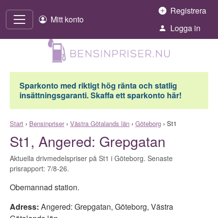
Hoppa till innehåll
Registrera
Mitt konto
Logga in
Sparkonto med riktigt hög ränta och statlig
insättningsgaranti. Skaffa ett sparkonto här!
Start
›
Bensinpriser
›
Västra Götalands län
›
Göteborg
›
St1
St1, Angered: Grepgatan
Aktuella drivmedelspriser på St1 i Göteborg. Senaste
prisrapport: 7/8-26.
Obemannad station.
Adress:
Angered: Grepgatan
,
Göteborg
,
Västra