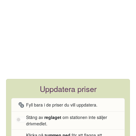
Uppdatera priser
Fyll bara i de priser du vill uppdatera.
Stäng av
reglaget
om stationen inte säljer
drivmedlet.
Klicka på
tummen ned
för att flagga att