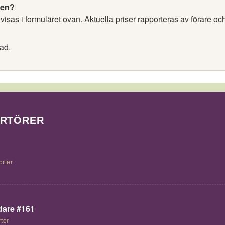
nen?
isas i formuläret ovan. Aktuella priser rapporteras av förare oc
ad.
ORTÖRER
orter
are #161
ter