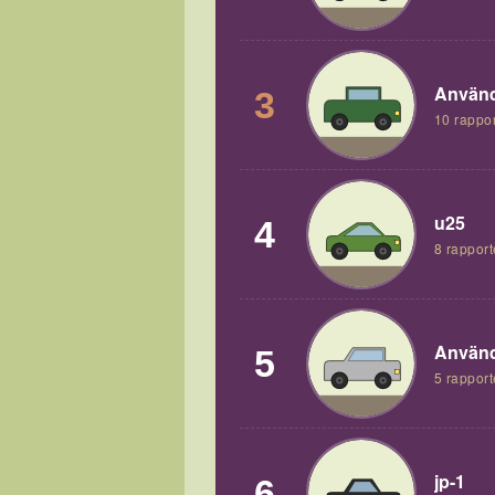
Använd
3
10 rappor
u25
4
8 rapport
Använd
5
5 rapport
jp-1
6