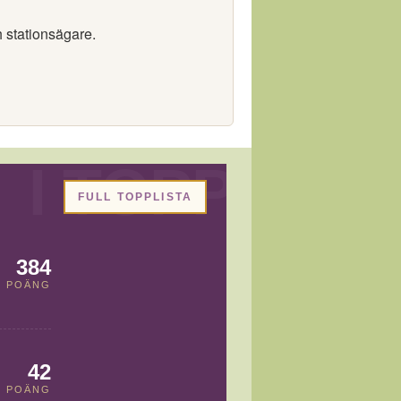
h stationsägare.
FULL TOPPLISTA
384
POÄNG
42
POÄNG