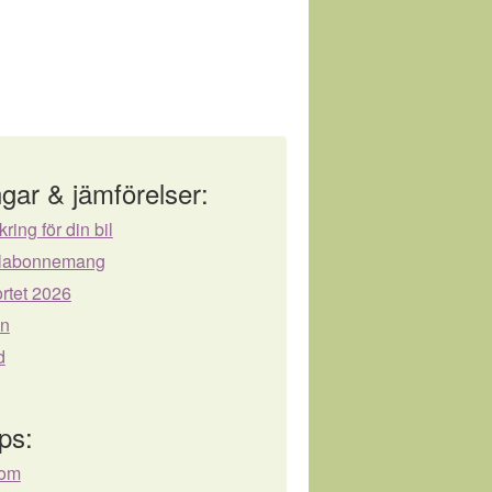
gar & jämförelser:
kring för din bil
bilabonnemang
rtet 2026
ån
d
ps:
com