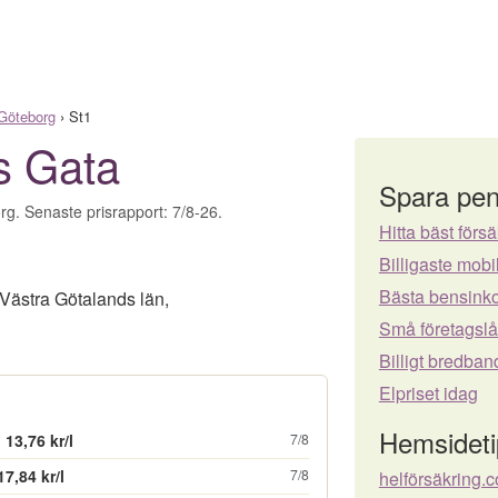
Göteborg
›
St1
s Gata
Spara pen
rg. Senaste prisrapport: 7/8-26.
Hitta bäst försä
Billigaste mo
Bästa bensinko
Västra Götalands län
,
Små företagsl
Billigt bredban
Elpriset idag
Hemsideti
13,76 kr/l
7/8
17,84 kr/l
7/8
helförsäkring.