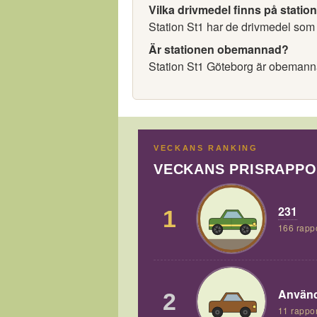
Vilka drivmedel finns på statio
Station St1 har de drivmedel som v
Är stationen obemannad?
Station St1 Göteborg är obemann
VECKANS RANKING
VECKANS PRISRAPP
231
1
166 rapp
Använd
2
11 rappor