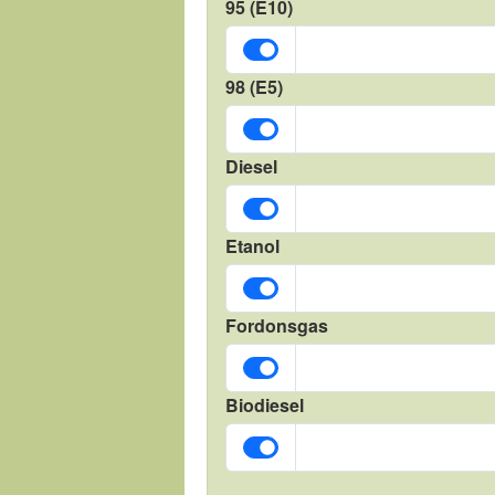
95 (E10)
98 (E5)
Diesel
Etanol
Fordonsgas
Biodiesel