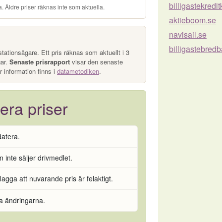
billigastekredi
. Äldre priser räknas inte som aktuella.
aktieboom.se
navisail.se
billigastebred
tationsägare. Ett pris räknas som aktuellt i 3
gar.
Senaste prisrapport
visar den senaste
r information finns i
datametodiken
.
era priser
datera.
 inte säljer drivmedlet.
flagga att nuvarande pris är felaktigt.
ra ändringarna.