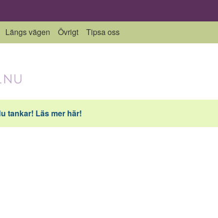
Längs vägen
Övrigt
Tipsa oss
du tankar! Läs mer här!