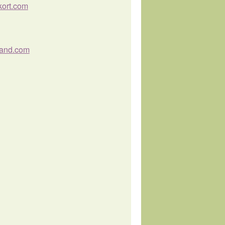
tkort.com
band.com