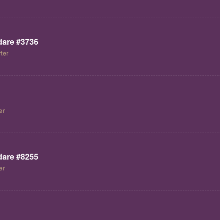
are #3736
ter
er
are #8255
er