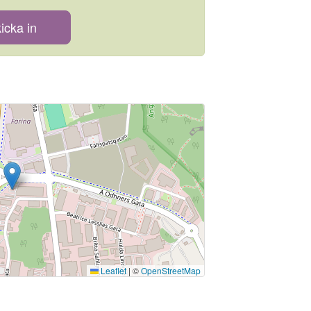
icka in
Leaflet
|
©
OpenStreetMap