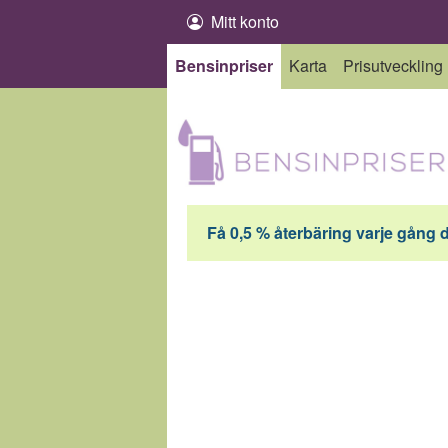
Hoppa till innehåll
Mitt konto
Bensinpriser
Karta
Prisutveckling
Få 0,5 % återbäring varje gång 