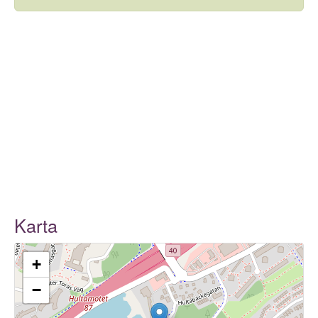
Karta
+
−