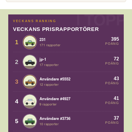
VECKANS RANKING
VECKANS PRISRAPPORTÖRER
395
231
1
POÄNG
171 rapporter
72
jp-1
2
POÄNG
17 rapporter
43
Användare #5552
3
POÄNG
12 rapporter
41
Användare #4927
4
POÄNG
9 rapporter
37
Användare #3736
5
POÄNG
10 rapporter