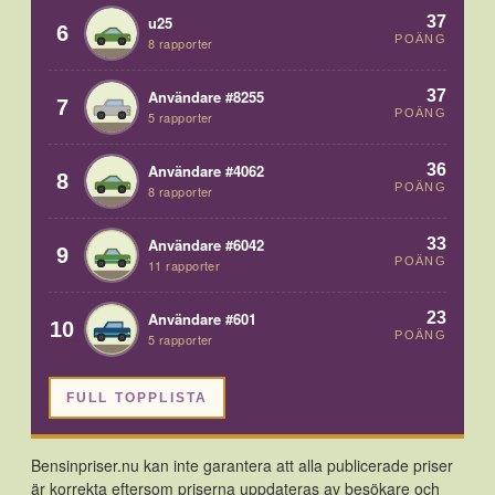
37
u25
6
POÄNG
8 rapporter
37
Användare #8255
7
POÄNG
5 rapporter
36
Användare #4062
8
POÄNG
8 rapporter
33
Användare #6042
9
POÄNG
11 rapporter
23
Användare #601
10
POÄNG
5 rapporter
FULL TOPPLISTA
Bensinpriser.nu kan inte garantera att alla publicerade priser
är korrekta eftersom priserna uppdateras av besökare och