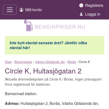
Hoppa till innehåll
Registrera
Mitt konto
Logga in
Inte bytt elavtal senaste året? Jämför olika
elavtal här!
Start
›
Bensinpriser
›
Västra Götalands län
›
Borås
›
Circle K
Circle K, Hultasjögatan 2
Aktuella drivmedelspriser på Circle K i Borås. Ingen prisrapport
finns registrerad för stationen.
Bemannad station.
Adress:
Hultasjögatan 2
,
Borås
,
Västra Götalands län
,