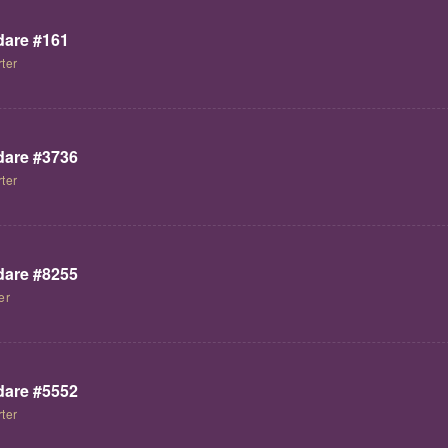
are #161
ter
are #3736
ter
are #8255
er
are #5552
ter