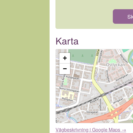
Sk
Karta
+
−
Vägbeskrivning i Google Maps →