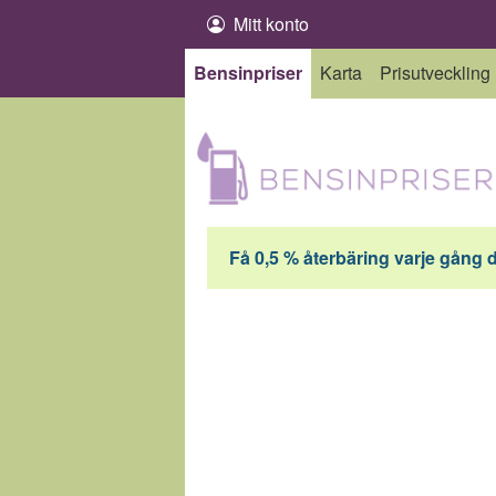
Hoppa till innehåll
Mitt konto
Bensinpriser
Karta
Prisutveckling
Få 0,5 % återbäring varje gång 