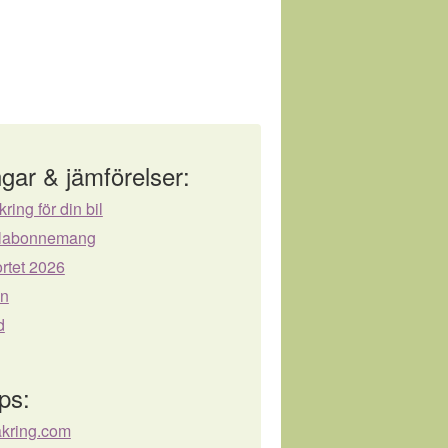
gar & jämförelser:
kring för din bil
bilabonnemang
rtet 2026
ån
d
ps:
äkring.com