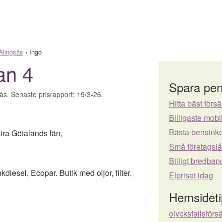
Alingsås
›
Ingo
an 4
Spara pen
sås. Senaste prisrapport: 19/3-26.
Hitta bäst försä
Billigaste mo
Bästa bensinko
tra Götalands län
,
Små företagsl
Billigt bredban
iesel, Ecopar. Butik med oljor, filter,
Elpriset idag
Hemsideti
olycksfallsförs