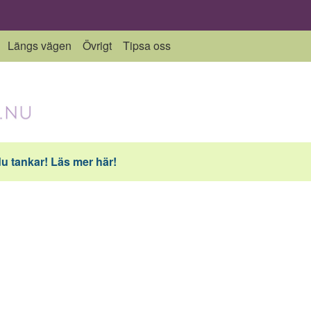
Längs vägen
Övrigt
Tipsa oss
du tankar! Läs mer här!