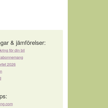
gar & jämförelser:
kring för din bil
bilabonnemang
rtet 2026
ån
d
ps:
ing.com