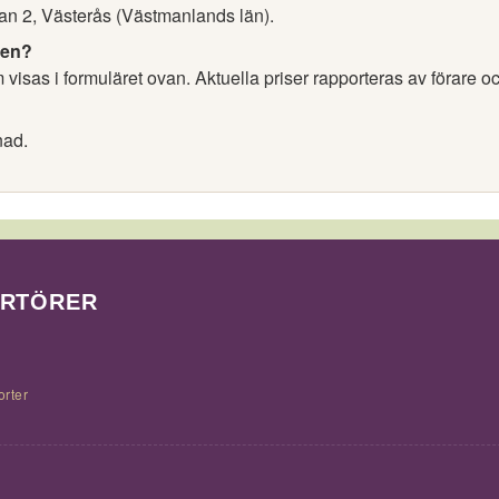
tan 2, Västerås (Västmanlands län).
nen?
visas i formuläret ovan. Aktuella priser rapporteras av förare o
nad.
ORTÖRER
orter