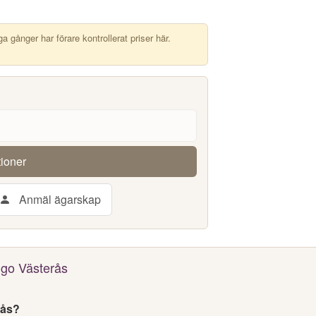
 gånger har förare kontrollerat priser här.
tioner
Anmäl ägarskap
ngo Västerås
rås?