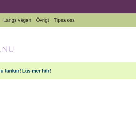
Längs vägen
Övrigt
Tipsa oss
du tankar! Läs mer här!