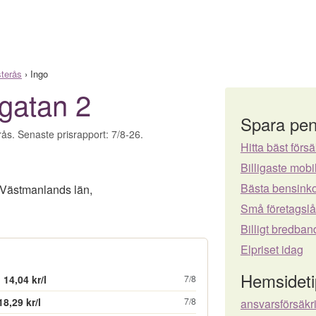
terås
›
Ingo
sgatan 2
Spara pen
rås. Senaste prisrapport: 7/8-26.
Hitta bäst försä
Billigaste mo
Bästa bensinko
Västmanlands län
,
Små företagsl
Billigt bredban
Elpriset idag
Hemsideti
14,04 kr/l
7/8
18,29 kr/l
7/8
ansvarsförsäkr