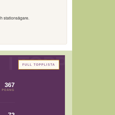
ch stationsägare.
FULL TOPPLISTA
367
POÄNG
72