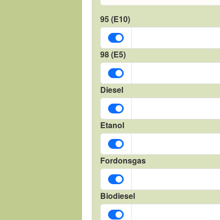
95 (E10)
98 (E5)
Diesel
Etanol
Fordonsgas
Biodiesel