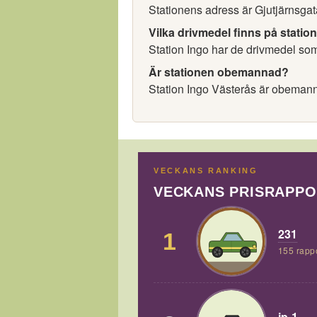
Stationens adress är Gjutjärnsga
Vilka drivmedel finns på statio
Station Ingo har de drivmedel som 
Är stationen obemannad?
Station Ingo Västerås är obeman
VECKANS RANKING
VECKANS PRISRAPP
231
1
155 rapp
jp-1