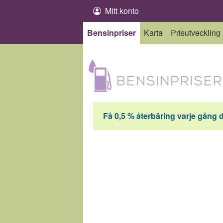
Hoppa till innehåll
Mitt konto
Bensinpriser
Karta
Prisutveckling
Få 0,5 % återbäring varje gång 