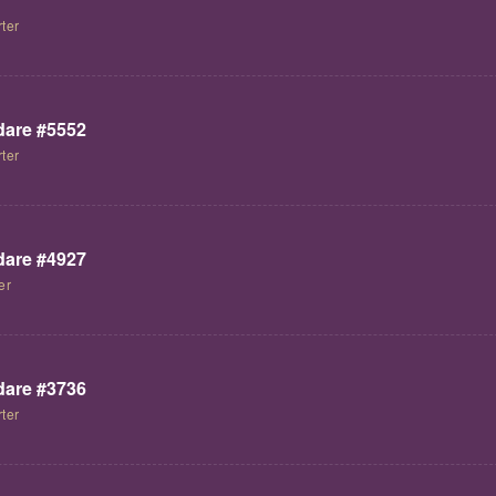
ter
are #5552
ter
are #4927
er
are #3736
ter