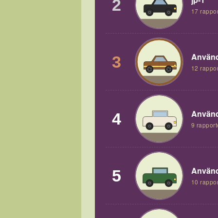
2
17 rappor
Använd
3
12 rappor
Använd
4
9 rapport
Använd
5
10 rappor