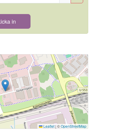
icka in
Leaflet
|
©
OpenStreetMap