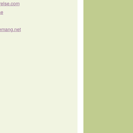
örelse.com
se
emang.net