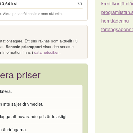
kreditkortjämf
13,64 kr/l
7/8
programlistan.
. Äldre priser räknas inte som aktuella.
herrkläder.nu
företagsabonn
tationsägare. Ett pris räknas som aktuellt i 3
gar.
Senaste prisrapport
visar den senaste
r information finns i
datametodiken
.
era priser
datera.
 inte säljer drivmedlet.
flagga att nuvarande pris är felaktigt.
ra ändringarna.