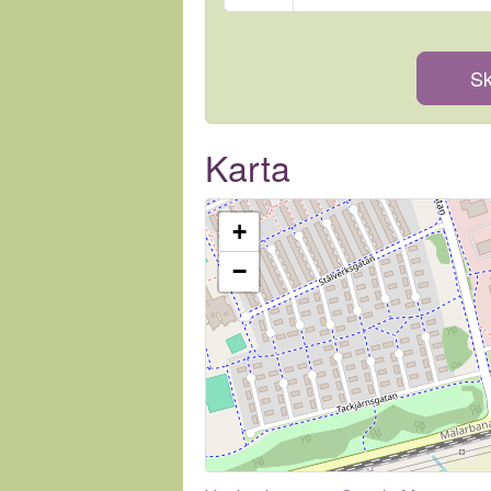
Sk
Karta
+
−