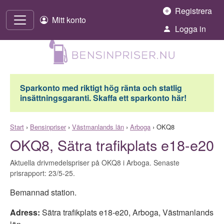
Hoppa till innehåll
Registrera
Mitt konto
Logga in
Sparkonto med riktigt hög ränta och statlig
insättningsgaranti. Skaffa ett sparkonto här!
Start
›
Bensinpriser
›
Västmanlands län
›
Arboga
›
OKQ8
OKQ8, Sätra trafikplats e18-e20
Aktuella drivmedelspriser på OKQ8 i Arboga. Senaste
prisrapport: 23/5-25.
Bemannad station.
Adress:
Sätra trafikplats e18-e20
,
Arboga
,
Västmanlands