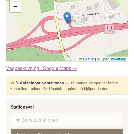
−
Leaflet
|
©
OpenStreetMap
Vägbeskrivning i Google Maps →
314 visningar av stationen
— så många gånger har förare
kontrollerat priser här. Uppdatera priset så hjälper du dem.
Stationsval
👁️ Bevaka stationen