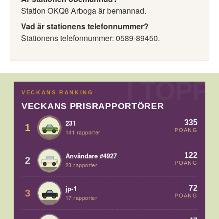
Station OKQ8 Arboga är bemannad.
Vad är stationens telefonnummer?
Stationens telefonnummer: 0589-89450.
VECKANS RANKING
VECKANS PRISRAPPORTÖRER
335
231
1
POÄNG
141 rapporter
122
Användare #4927
2
POÄNG
23 rapporter
72
jp-1
3
POÄNG
17 rapporter