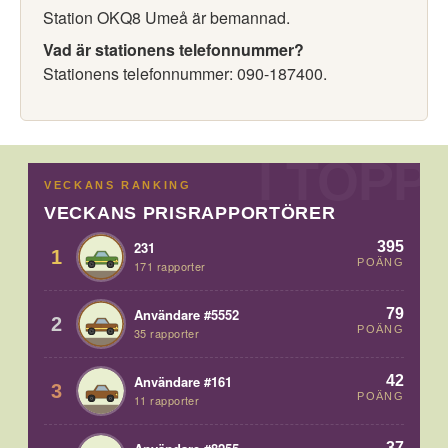
Station OKQ8 Umeå är bemannad.
Vad är stationens telefonnummer?
Stationens telefonnummer: 090-187400.
VECKANS RANKING
VECKANS PRISRAPPORTÖRER
395
231
1
POÄNG
171 rapporter
79
Användare #5552
2
POÄNG
35 rapporter
42
Användare #161
3
POÄNG
11 rapporter
37