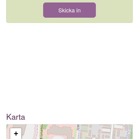
Skicka in
Karta
+