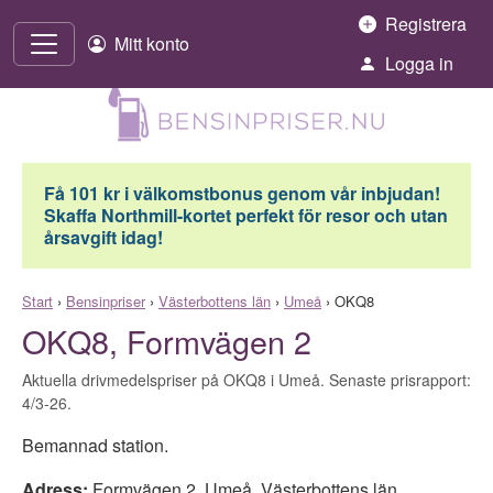
Hoppa till innehåll
Registrera
Mitt konto
Logga in
Få 101 kr i välkomstbonus genom vår inbjudan!
Skaffa Northmill-kortet perfekt för resor och utan
årsavgift idag!
Start
›
Bensinpriser
›
Västerbottens län
›
Umeå
›
OKQ8
OKQ8, Formvägen 2
Aktuella drivmedelspriser på OKQ8 i Umeå. Senaste prisrapport:
4/3-26.
Bemannad station.
Adress:
Formvägen 2
,
Umeå
,
Västerbottens län
,