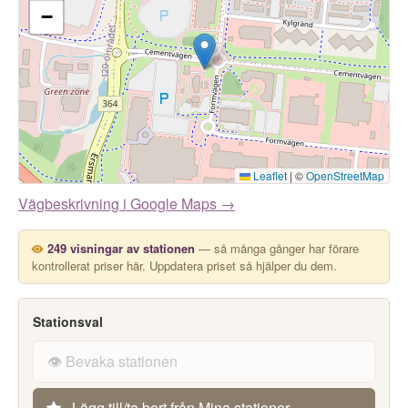
−
Leaflet
|
©
OpenStreetMap
Vägbeskrivning i Google Maps →
249 visningar av stationen
— så många gånger har förare
kontrollerat priser här. Uppdatera priset så hjälper du dem.
Stationsval
👁️ Bevaka stationen
Lägg till/ta bort från Mina stationer