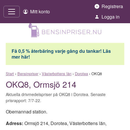
Hoppa till innehåll
Registrera
Mitt konto
Logga in
Få 0,5 % återbäring varje gång du tankar! Läs
mer här!
Start
›
Bensinpriser
›
Västerbottens län
›
Dorotea
›
OKQ8
OKQ8, Ormsjö 214
Aktuella drivmedelspriser på OKQ8 i Dorotea. Senaste
prisrapport: 7/7-22.
Obemannad station.
Adress:
Ormsjö 214
,
Dorotea
,
Västerbottens län
,