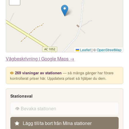
Leaflet
|
©
OpenStreetMap
Vägbeskrivning i Google Maps →
269 visningar av stationen
— så många gånger har förare
kontrollerat priser här. Uppdatera priset så hjälper du dem.
Stationsval
👁️ Bevaka stationen
Lägg till/ta bort från Mina stationer