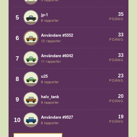
35
jp-1
5
POÄNG
8 rapporter
33
Användare #5552
6
POÄNG
12 rapporter
33
Användare #6042
7
POÄNG
11 rapporter
23
u25
8
POÄNG
8 rapporter
20
halv_tank
9
POÄNG
9 rapporter
19
Användare #9527
10
POÄNG
6 rapporter