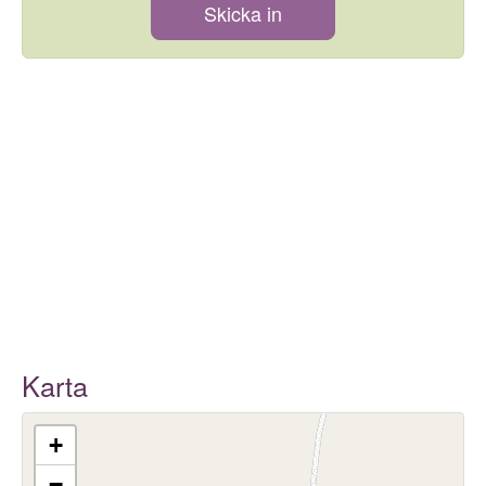
Skicka in
Karta
+
−