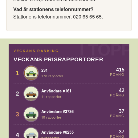
Vad är stationens telefonnummer?
Stationens telefonnummer: 020 65 65 65.
VECKANS RANKING
VECKANS PRISRAPPORTÖRER
415
231
1
POÄNG
178 rapporter
42
Användare #161
2
POÄNG
11 rapporter
37
Användare #3736
3
POÄNG
10 rapporter
37
Användare #8255
4
POÄNG
5 rapporter