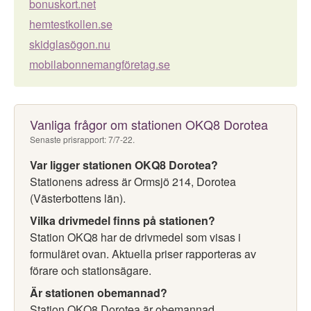
bonuskort.net
hemtestkollen.se
skidglasögon.nu
mobilabonnemangföretag.se
Vanliga frågor om stationen OKQ8 Dorotea
Senaste prisrapport: 7/7-22.
Var ligger stationen OKQ8 Dorotea?
Stationens adress är Ormsjö 214, Dorotea
(Västerbottens län).
Vilka drivmedel finns på stationen?
Station OKQ8 har de drivmedel som visas i
formuläret ovan. Aktuella priser rapporteras av
förare och stationsägare.
Är stationen obemannad?
Station OKQ8 Dorotea är obemannad.