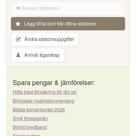
👁️ Bevaka stationen
Lägg till/ta bort från Mina stationer
Ändra stationsuppgifter
Anmäl ägarskap
Spara pengar & jämförelser:
Hitta bäst försäkring för din bil
Billigaste mobilabonnemang
Bästa bensinkortet 2026
Små företagslån
Billigt bredband
Elpriset idag