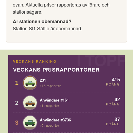
ovan. Aktuella priser rapporteras av förare och
stationsägare.
Är stationen obemannad?
Station St1 Säffle är obemannad.
VECKANS RANKING
VECKANS PRISRAPPORTÖRER
415
231
1
POÄNG
178 rapporter
42
Användare #161
2
POÄNG
11 rapporter
37
Användare #3736
3
POÄNG
10 rapporter