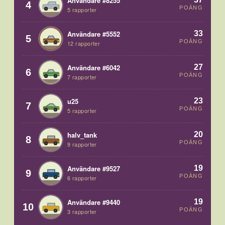
Användare #8255
4
POÄNG
5 rapporter
33
Användare #5552
5
POÄNG
12 rapporter
27
Användare #6042
6
POÄNG
7 rapporter
23
u25
7
POÄNG
5 rapporter
20
halv_tank
8
POÄNG
9 rapporter
19
Användare #9527
9
POÄNG
6 rapporter
19
Användare #9440
10
POÄNG
3 rapporter