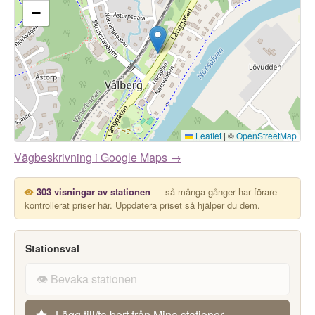
−
Leaflet
|
©
OpenStreetMap
Vägbeskrivning i Google Maps →
303 visningar av stationen
— så många gånger har förare
kontrollerat priser här. Uppdatera priset så hjälper du dem.
Stationsval
👁️ Bevaka stationen
Lägg till/ta bort från Mina stationer