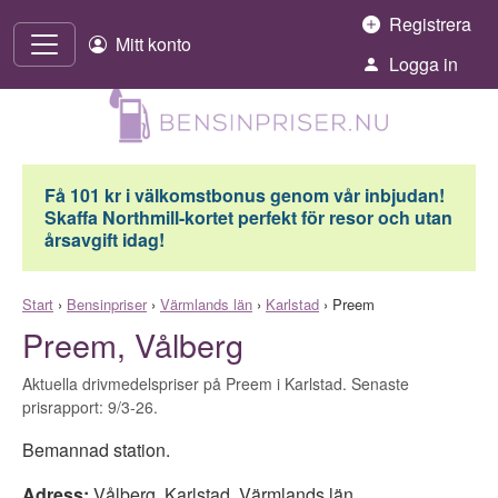
Hoppa till innehåll
Registrera
Mitt konto
Logga in
Få 101 kr i välkomstbonus genom vår inbjudan!
Skaffa Northmill-kortet perfekt för resor och utan
årsavgift idag!
Start
›
Bensinpriser
›
Värmlands län
›
Karlstad
›
Preem
Preem, Vålberg
Aktuella drivmedelspriser på Preem i Karlstad. Senaste
prisrapport: 9/3-26.
Bemannad station.
Adress:
Vålberg
,
Karlstad
,
Värmlands län
,