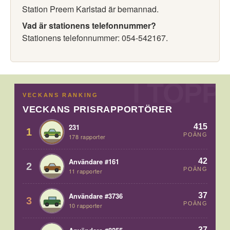
Station Preem Karlstad är bemannad.
Vad är stationens telefonnummer?
Stationens telefonnummer: 054-542167.
VECKANS RANKING
VECKANS PRISRAPPORTÖRER
415
231
1
POÄNG
178 rapporter
42
Användare #161
2
POÄNG
11 rapporter
37
Användare #3736
3
POÄNG
10 rapporter
37