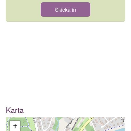
Skicka in
Karta
+