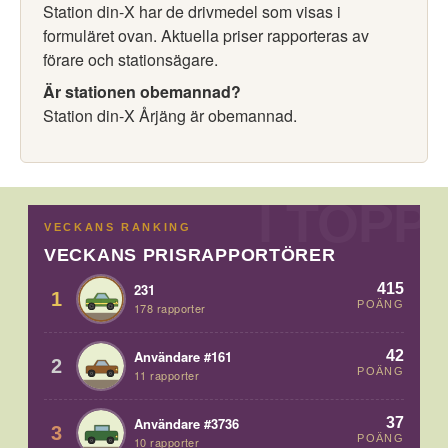
Station din-X har de drivmedel som visas i
formuläret ovan. Aktuella priser rapporteras av
förare och stationsägare.
Är stationen obemannad?
Station din-X Årjäng är obemannad.
VECKANS RANKING
VECKANS PRISRAPPORTÖRER
415
231
1
POÄNG
178 rapporter
42
Användare #161
2
POÄNG
11 rapporter
37
Användare #3736
3
POÄNG
10 rapporter