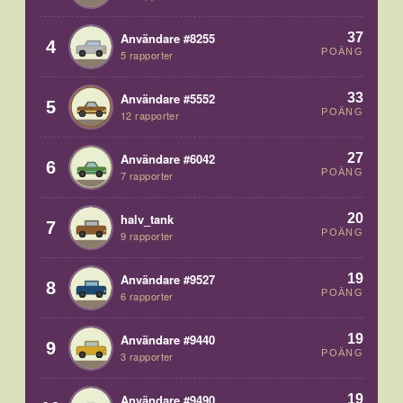
37
Användare #8255
4
POÄNG
5 rapporter
33
Användare #5552
5
POÄNG
12 rapporter
27
Användare #6042
6
POÄNG
7 rapporter
20
halv_tank
7
POÄNG
9 rapporter
19
Användare #9527
8
POÄNG
6 rapporter
19
Användare #9440
9
POÄNG
3 rapporter
19
Användare #9490