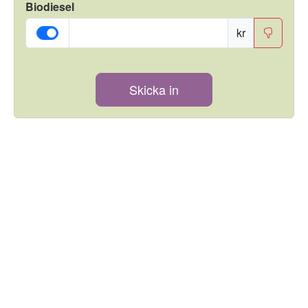
Biodiesel
kr
Skicka in