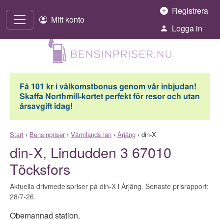
Hoppa till innehåll
Registrera
Mitt konto
Logga in
Få 101 kr i välkomstbonus genom vår inbjudan!
Skaffa Northmill-kortet perfekt för resor och utan
årsavgift idag!
Start
›
Bensinpriser
›
Värmlands län
›
Årjäng
›
din-X
din-X, Lindudden 3 67010
Töcksfors
Aktuella drivmedelspriser på din-X i Årjäng. Senaste prisrapport:
28/7-26.
Obemannad station.