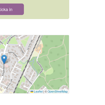
icka in
Leaflet
|
©
OpenStreetMap