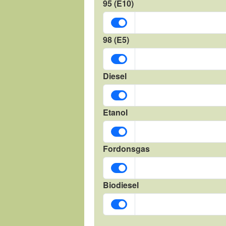
95 (E10)
98 (E5)
Diesel
Etanol
Fordonsgas
Biodiesel