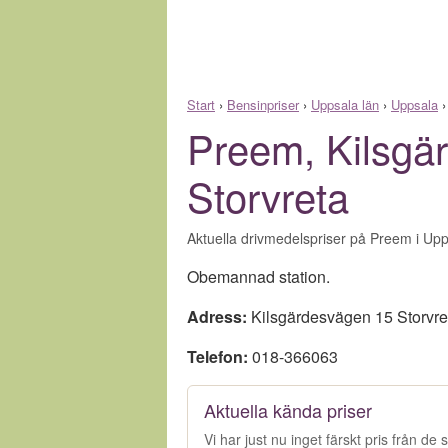
Start
›
Bensinpriser
›
Uppsala län
›
Uppsala
Preem, Kilsgä
Storvreta
Aktuella drivmedelspriser på Preem i Upp
Obemannad station.
Adress:
Kilsgärdesvägen 15 Storvre
Telefon:
018-366063
Aktuella kända priser
Vi har just nu inget färskt pris från d