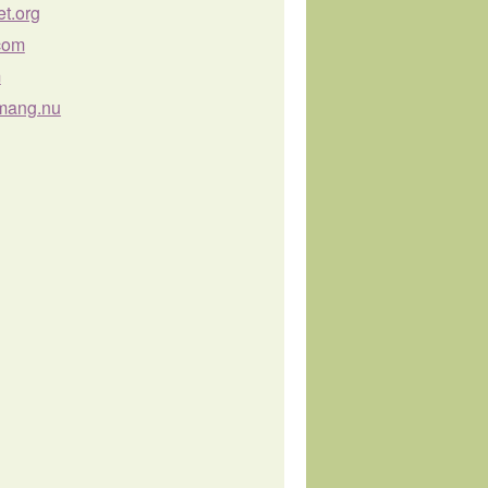
et.org
com
m
mang.nu