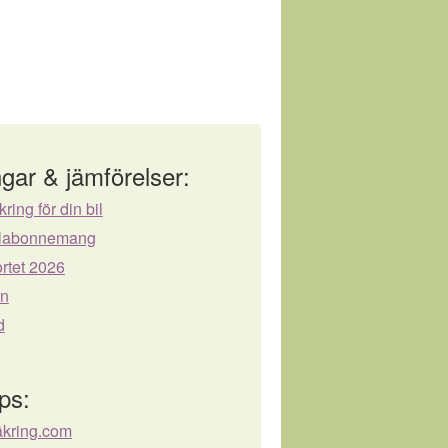
gar & jämförelser:
kring för din bil
bilabonnemang
rtet 2026
ån
d
ps:
äkring.com