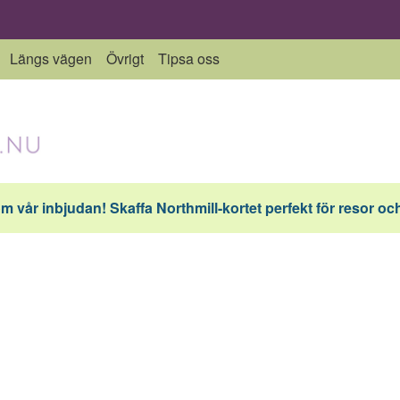
Längs vägen
Övrigt
Tipsa oss
vår inbjudan! Skaffa Northmill-kortet perfekt för resor och