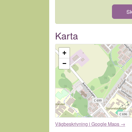
Sk
Karta
+
−
Vägbeskrivning i Google Maps →