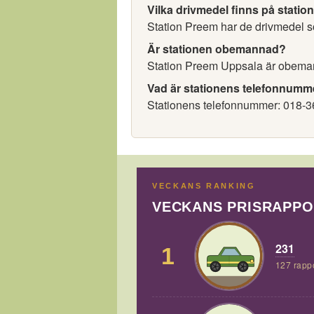
Vilka drivmedel finns på statio
Station Preem har de drivmedel so
Är stationen obemannad?
Station Preem Uppsala är obema
Vad är stationens telefonnumm
Stationens telefonnummer: 018-3
VECKANS RANKING
VECKANS PRISRAPP
231
1
127 rapp