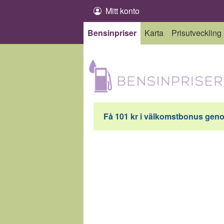
Hoppa till innehåll
Mitt konto
Bensinpriser
Karta
Prisutveckling
Få 101 kr i välkomstbonus genom 