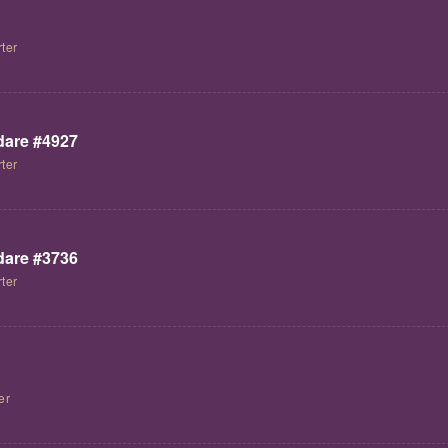
ter
are #4927
ter
are #3736
ter
er