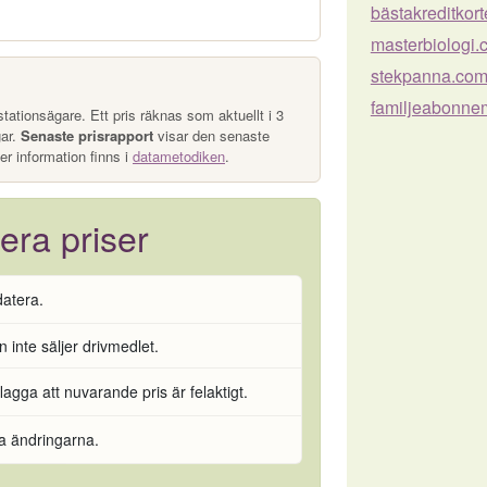
bästakreditkort
masterbiologi.
stekpanna.co
familjeabonne
tationsägare. Ett pris räknas som aktuellt i 3
gar.
Senaste prisrapport
visar den senaste
er information finns i
datametodiken
.
era priser
datera.
 inte säljer drivmedlet.
flagga att nuvarande pris är felaktigt.
ra ändringarna.