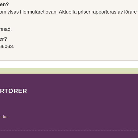
nen?
m visas i formuläret ovan. Aktuella priser rapporteras av förare
nnad.
er?
66063.
ORTÖRER
orter