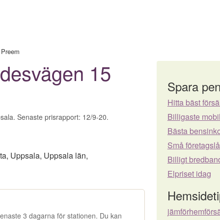
›
Preem
rdesvägen 15
Spara pen
Hitta bäst försä
Billigaste mo
sala. Senaste prisrapport: 12/9-20.
Bästa bensinko
Små företagsl
ta
,
Uppsala
,
Uppsala län
,
Billigt bredban
Elpriset idag
Hemsideti
jämförhemförs
e senaste 3 dagarna för stationen. Du kan