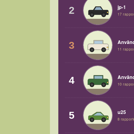
jp-1
2
17 rappor
Använd
3
11 rappor
Använd
4
10 rappor
u25
5
8 rapport