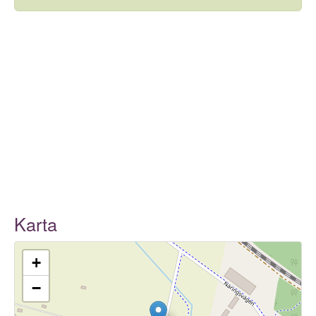
Karta
+
−