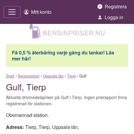
Hoppa till innehåll
Registrera
Mitt konto
Logga in
Få 0,5 % återbäring varje gång du tankar! Läs
mer här!
Start
›
Bensinpriser
›
Uppsala län
›
Tierp
›
Gulf
Gulf, Tierp
Aktuella drivmedelspriser på Gulf i Tierp. Ingen prisrapport finns
registrerad för stationen.
Obemannad station.
Adress:
Tierp
,
Tierp
,
Uppsala län
,