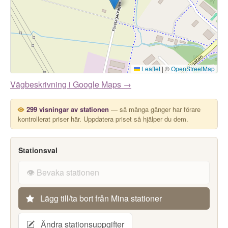
Leaflet
|
©
OpenStreetMap
Vägbeskrivning i Google Maps →
299 visningar av stationen
— så många gånger har förare
kontrollerat priser här. Uppdatera priset så hjälper du dem.
Stationsval
👁️ Bevaka stationen
Lägg till/ta bort från Mina stationer
Ändra stationsuppgifter