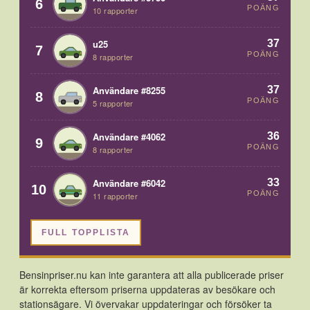
6
POÄNG
10 rapporter
37
u25
7
POÄNG
8 rapporter
37
Användare #8255
8
POÄNG
5 rapporter
36
Användare #4062
9
POÄNG
8 rapporter
33
Användare #6042
10
POÄNG
11 rapporter
FULL TOPPLISTA
Bensinpriser.nu kan inte garantera att alla publicerade priser
är korrekta eftersom priserna uppdateras av besökare och
stationsägare. Vi övervakar uppdateringar och försöker ta