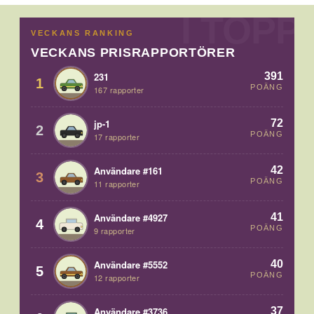
VECKANS RANKING
VECKANS PRISRAPPORTÖRER
391
231
1
POÄNG
167 rapporter
72
jp-1
2
POÄNG
17 rapporter
42
Användare #161
3
POÄNG
11 rapporter
41
Användare #4927
4
POÄNG
9 rapporter
40
Användare #5552
5
POÄNG
12 rapporter
37
Användare #3736