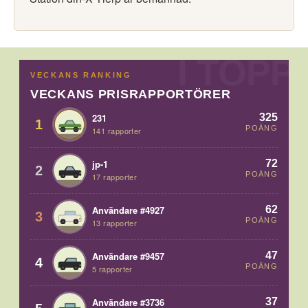
VECKANS RANKING
VECKANS PRISRAPPORTÖRER
325
231
1
POÄNG
141 rapporter
72
jp-1
2
POÄNG
17 rapporter
62
Användare #4927
3
POÄNG
13 rapporter
47
Användare #9457
4
POÄNG
5 rapporter
37
Användare #3736