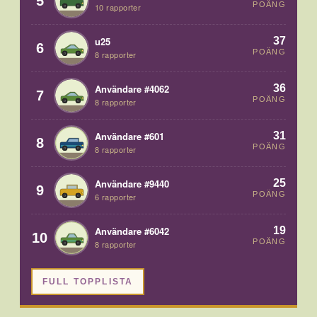
5
POÄNG
10 rapporter
37
u25
6
POÄNG
8 rapporter
36
Användare #4062
7
POÄNG
8 rapporter
31
Användare #601
8
POÄNG
8 rapporter
25
Användare #9440
9
POÄNG
6 rapporter
19
Användare #6042
10
POÄNG
8 rapporter
FULL TOPPLISTA