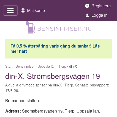
Hoppa till innehåll
Registrera
Mitt konto
Logga in
Få 0,5 % återbäring varje gång du tankar! Läs
mer här!
Start
›
Bensinpriser
›
Uppsala län
›
Tierp
›
din-X
din-X, Strömsbergsvägen 19
Aktuella drivmedelspriser på din-X i Tierp. Senaste prisrapport:
17/6-26.
Bemannad station.
Adress:
Strömsbergsvägen 19
,
Tierp
,
Uppsala län
,