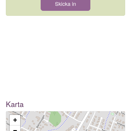
Skicka in
Karta
+
−